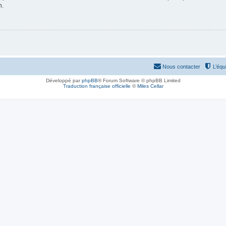
n.
Nous contacter
L’équ
Développé par
phpBB
® Forum Software © phpBB Limited
Traduction française officielle
©
Miles Cellar