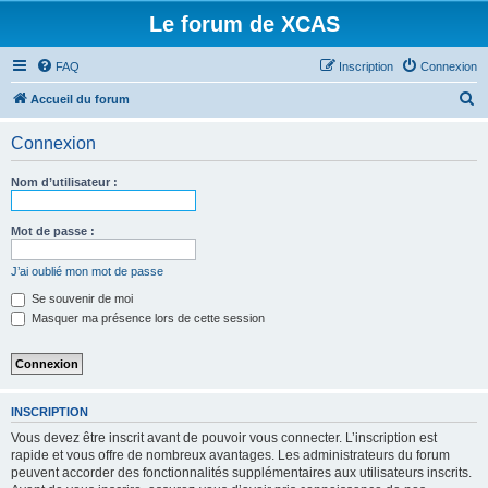
Le forum de XCAS
FAQ
Inscription
Connexion
R
Accueil du forum
e
Connexion
c
h
Nom d’utilisateur :
e
r
Mot de passe :
c
J’ai oublié mon mot de passe
h
Se souvenir de moi
e
Masquer ma présence lors de cette session
r
INSCRIPTION
Vous devez être inscrit avant de pouvoir vous connecter. L’inscription est
rapide et vous offre de nombreux avantages. Les administrateurs du forum
peuvent accorder des fonctionnalités supplémentaires aux utilisateurs inscrits.