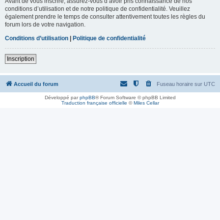
Avant de vous inscrire, assurez-vous d’avoir pris connaissance de nos
conditions d’utilisation et de notre politique de confidentialité. Veuillez
également prendre le temps de consulter attentivement toutes les règles du
forum lors de votre navigation.
Conditions d’utilisation
|
Politique de confidentialité
Inscription
Accueil du forum
Fuseau horaire sur
UTC
Développé par
phpBB
® Forum Software © phpBB Limited
Traduction française officielle
©
Miles Cellar