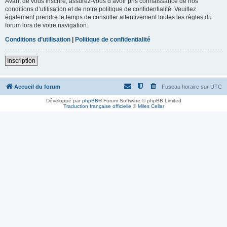
Avant de vous inscrire, assurez-vous d’avoir pris connaissance de nos
conditions d’utilisation et de notre politique de confidentialité. Veuillez
également prendre le temps de consulter attentivement toutes les règles du
forum lors de votre navigation.
Conditions d’utilisation
|
Politique de confidentialité
Inscription
Accueil du forum
Fuseau horaire sur
UTC
Développé par
phpBB
® Forum Software © phpBB Limited
Traduction française officielle
©
Miles Cellar