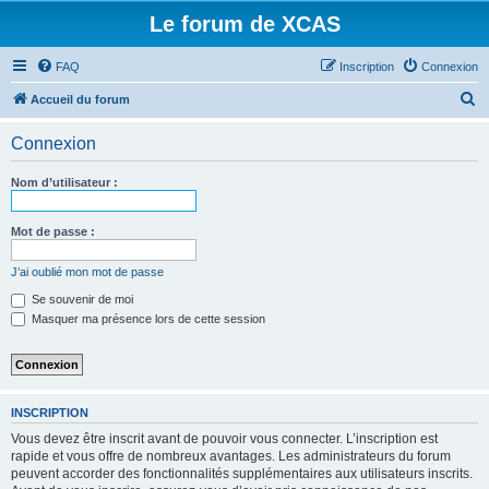
Le forum de XCAS
FAQ
Inscription
Connexion
R
Accueil du forum
e
Connexion
c
h
Nom d’utilisateur :
e
r
Mot de passe :
c
J’ai oublié mon mot de passe
h
Se souvenir de moi
e
Masquer ma présence lors de cette session
r
INSCRIPTION
Vous devez être inscrit avant de pouvoir vous connecter. L’inscription est
rapide et vous offre de nombreux avantages. Les administrateurs du forum
peuvent accorder des fonctionnalités supplémentaires aux utilisateurs inscrits.