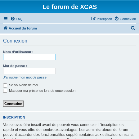
Le forum de XCAS
FAQ
Inscription
Connexion
R
Accueil du forum
e
Connexion
c
h
Nom d’utilisateur :
e
r
Mot de passe :
c
J’ai oublié mon mot de passe
h
Se souvenir de moi
e
Masquer ma présence lors de cette session
r
INSCRIPTION
Vous devez être inscrit avant de pouvoir vous connecter. L’inscription est
rapide et vous offre de nombreux avantages. Les administrateurs du forum
peuvent accorder des fonctionnalités supplémentaires aux utilisateurs inscrits.