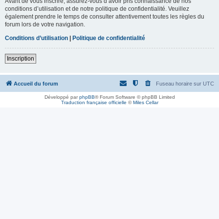
Avant de vous inscrire, assurez-vous d’avoir pris connaissance de nos
conditions d’utilisation et de notre politique de confidentialité. Veuillez
également prendre le temps de consulter attentivement toutes les règles du
forum lors de votre navigation.
Conditions d’utilisation
|
Politique de confidentialité
Inscription
Accueil du forum
Fuseau horaire sur
UTC
Développé par
phpBB
® Forum Software © phpBB Limited
Traduction française officielle
©
Miles Cellar