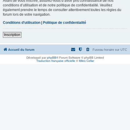
Avant de vous inscrire, assurez-vous d’avoir pris connaissance de nos
conditions d’utilisation et de notre politique de confidentialité. Veuillez
également prendre le temps de consulter attentivement toutes les règles du
forum lors de votre navigation.
Conditions d’utilisation
|
Politique de confidentialité
Inscription
Accueil du forum
Fuseau horaire sur
UTC
Développé par
phpBB
® Forum Software © phpBB Limited
Traduction française officielle
©
Miles Cellar