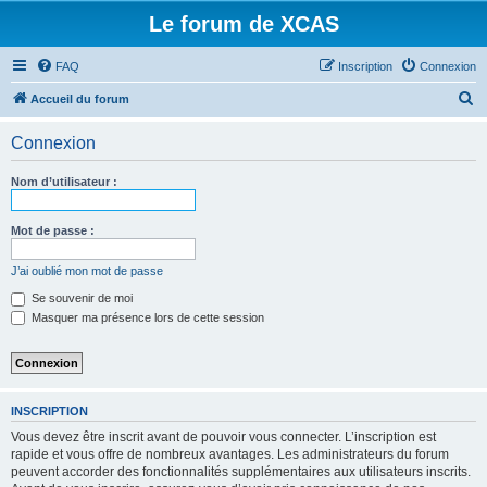
Le forum de XCAS
FAQ
Inscription
Connexion
R
Accueil du forum
e
Connexion
c
h
Nom d’utilisateur :
e
r
Mot de passe :
c
J’ai oublié mon mot de passe
h
Se souvenir de moi
e
Masquer ma présence lors de cette session
r
INSCRIPTION
Vous devez être inscrit avant de pouvoir vous connecter. L’inscription est
rapide et vous offre de nombreux avantages. Les administrateurs du forum
peuvent accorder des fonctionnalités supplémentaires aux utilisateurs inscrits.