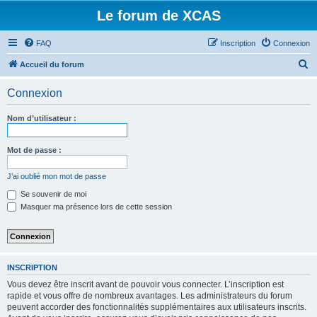
Le forum de XCAS
FAQ
Inscription
Connexion
R
Accueil du forum
e
Connexion
c
h
Nom d’utilisateur :
e
r
Mot de passe :
c
J’ai oublié mon mot de passe
h
Se souvenir de moi
e
Masquer ma présence lors de cette session
r
INSCRIPTION
Vous devez être inscrit avant de pouvoir vous connecter. L’inscription est
rapide et vous offre de nombreux avantages. Les administrateurs du forum
peuvent accorder des fonctionnalités supplémentaires aux utilisateurs inscrits.