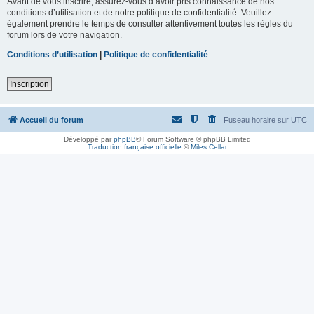
Avant de vous inscrire, assurez-vous d’avoir pris connaissance de nos
conditions d’utilisation et de notre politique de confidentialité. Veuillez
également prendre le temps de consulter attentivement toutes les règles du
forum lors de votre navigation.
Conditions d’utilisation
|
Politique de confidentialité
Inscription
Accueil du forum
Fuseau horaire sur
UTC
Développé par
phpBB
® Forum Software © phpBB Limited
Traduction française officielle
©
Miles Cellar