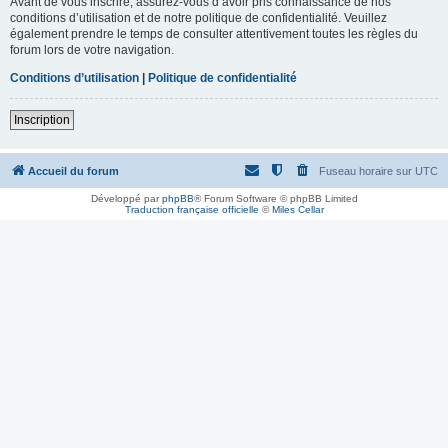
Avant de vous inscrire, assurez-vous d’avoir pris connaissance de nos
conditions d’utilisation et de notre politique de confidentialité. Veuillez
également prendre le temps de consulter attentivement toutes les règles du
forum lors de votre navigation.
Conditions d’utilisation
|
Politique de confidentialité
Inscription
Accueil du forum
Fuseau horaire sur
UTC
Développé par
phpBB
® Forum Software © phpBB Limited
Traduction française officielle
©
Miles Cellar