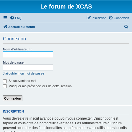
Le forum de XCAS
FAQ
Inscription
Connexion
R
Accueil du forum
e
Connexion
c
h
Nom d’utilisateur :
e
r
Mot de passe :
c
J’ai oublié mon mot de passe
h
Se souvenir de moi
e
Masquer ma présence lors de cette session
r
INSCRIPTION
Vous devez être inscrit avant de pouvoir vous connecter. L’inscription est
rapide et vous offre de nombreux avantages. Les administrateurs du forum
peuvent accorder des fonctionnalités supplémentaires aux utilisateurs inscrits.