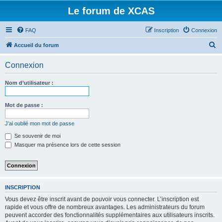
Le forum de XCAS
FAQ
Inscription
Connexion
R
Accueil du forum
e
Connexion
c
h
Nom d’utilisateur :
e
r
Mot de passe :
c
J’ai oublié mon mot de passe
h
Se souvenir de moi
e
Masquer ma présence lors de cette session
r
INSCRIPTION
Vous devez être inscrit avant de pouvoir vous connecter. L’inscription est
rapide et vous offre de nombreux avantages. Les administrateurs du forum
peuvent accorder des fonctionnalités supplémentaires aux utilisateurs inscrits.