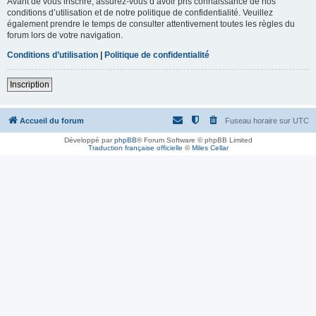
Avant de vous inscrire, assurez-vous d’avoir pris connaissance de nos
conditions d’utilisation et de notre politique de confidentialité. Veuillez
également prendre le temps de consulter attentivement toutes les règles du
forum lors de votre navigation.
Conditions d’utilisation
|
Politique de confidentialité
Inscription
Accueil du forum
Fuseau horaire sur
UTC
Développé par
phpBB
® Forum Software © phpBB Limited
Traduction française officielle
©
Miles Cellar