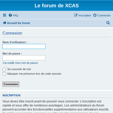
Le forum de XCAS
FAQ
Inscription
Connexion
R
Accueil du forum
e
Connexion
c
h
Nom d’utilisateur :
e
r
Mot de passe :
c
J’ai oublié mon mot de passe
h
Se souvenir de moi
e
Masquer ma présence lors de cette session
r
INSCRIPTION
Vous devez être inscrit avant de pouvoir vous connecter. L’inscription est
rapide et vous offre de nombreux avantages. Les administrateurs du forum
peuvent accorder des fonctionnalités supplémentaires aux utilisateurs inscrits.