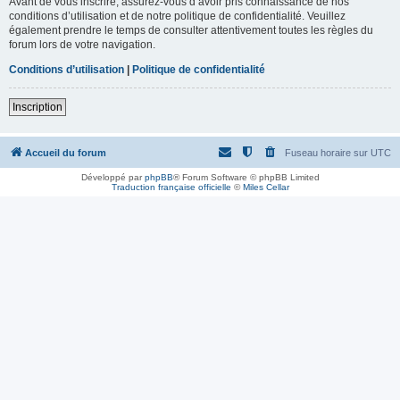
Avant de vous inscrire, assurez-vous d’avoir pris connaissance de nos
conditions d’utilisation et de notre politique de confidentialité. Veuillez
également prendre le temps de consulter attentivement toutes les règles du
forum lors de votre navigation.
Conditions d’utilisation
|
Politique de confidentialité
Inscription
Accueil du forum
Fuseau horaire sur
UTC
Développé par
phpBB
® Forum Software © phpBB Limited
Traduction française officielle
©
Miles Cellar