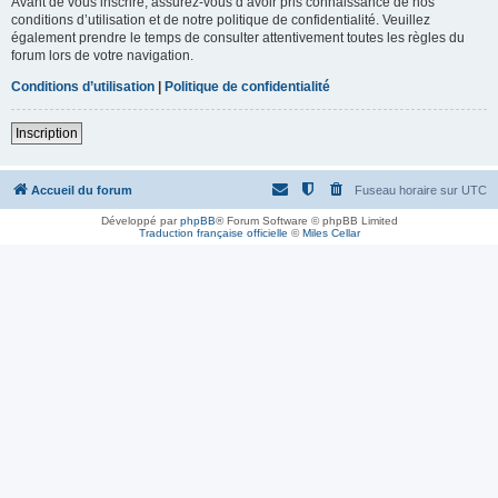
Avant de vous inscrire, assurez-vous d’avoir pris connaissance de nos
conditions d’utilisation et de notre politique de confidentialité. Veuillez
également prendre le temps de consulter attentivement toutes les règles du
forum lors de votre navigation.
Conditions d’utilisation
|
Politique de confidentialité
Inscription
Accueil du forum
Fuseau horaire sur
UTC
Développé par
phpBB
® Forum Software © phpBB Limited
Traduction française officielle
©
Miles Cellar