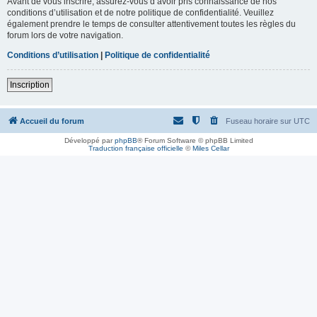
Avant de vous inscrire, assurez-vous d’avoir pris connaissance de nos
conditions d’utilisation et de notre politique de confidentialité. Veuillez
également prendre le temps de consulter attentivement toutes les règles du
forum lors de votre navigation.
Conditions d’utilisation
|
Politique de confidentialité
Inscription
Accueil du forum
Fuseau horaire sur
UTC
Développé par
phpBB
® Forum Software © phpBB Limited
Traduction française officielle
©
Miles Cellar