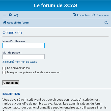
Le forum de XCAS
FAQ
Inscription
Connexion
R
Accueil du forum
e
Connexion
c
h
Nom d’utilisateur :
e
r
Mot de passe :
c
J’ai oublié mon mot de passe
h
Se souvenir de moi
e
Masquer ma présence lors de cette session
r
INSCRIPTION
Vous devez être inscrit avant de pouvoir vous connecter. L’inscription est
rapide et vous offre de nombreux avantages. Les administrateurs du forum
peuvent accorder des fonctionnalités supplémentaires aux utilisateurs inscrits.