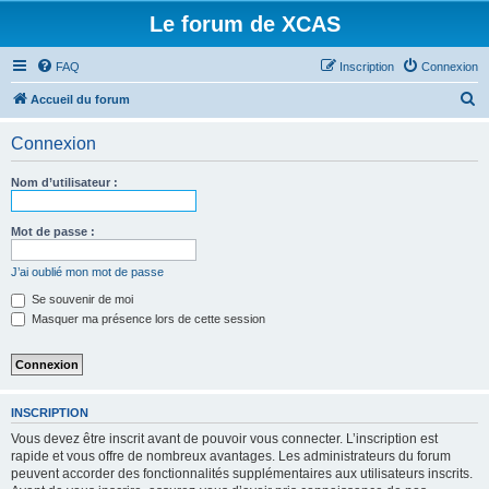
Le forum de XCAS
FAQ
Inscription
Connexion
R
Accueil du forum
e
Connexion
c
h
Nom d’utilisateur :
e
r
Mot de passe :
c
J’ai oublié mon mot de passe
h
Se souvenir de moi
e
Masquer ma présence lors de cette session
r
INSCRIPTION
Vous devez être inscrit avant de pouvoir vous connecter. L’inscription est
rapide et vous offre de nombreux avantages. Les administrateurs du forum
peuvent accorder des fonctionnalités supplémentaires aux utilisateurs inscrits.