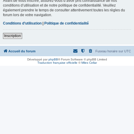
Avant de vous inscrire, assurez-vous d’avoir pris connaissance de nos
conditions d’utilisation et de notre politique de confidentialité. Veuillez
également prendre le temps de consulter attentivement toutes les règles du
forum lors de votre navigation.
Conditions d’utilisation
|
Politique de confidentialité
Inscription
Accueil du forum
Fuseau horaire sur
UTC
Développé par
phpBB
® Forum Software © phpBB Limited
Traduction française officielle
©
Miles Cellar