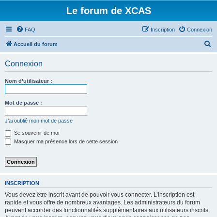
Le forum de XCAS
FAQ
Inscription
Connexion
R
Accueil du forum
e
Connexion
c
h
Nom d’utilisateur :
e
r
Mot de passe :
c
J’ai oublié mon mot de passe
h
Se souvenir de moi
e
Masquer ma présence lors de cette session
r
INSCRIPTION
Vous devez être inscrit avant de pouvoir vous connecter. L’inscription est
rapide et vous offre de nombreux avantages. Les administrateurs du forum
peuvent accorder des fonctionnalités supplémentaires aux utilisateurs inscrits.