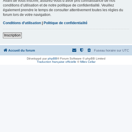
Avant de vous inscrire, assurez-vous d’avoir pris connaissance de nos
conditions d’utilisation et de notre politique de confidentialité. Veuillez
également prendre le temps de consulter attentivement toutes les règles du
forum lors de votre navigation.
Conditions d’utilisation
|
Politique de confidentialité
Inscription
Accueil du forum
Fuseau horaire sur
UTC
Développé par
phpBB
® Forum Software © phpBB Limited
Traduction française officielle
©
Miles Cellar