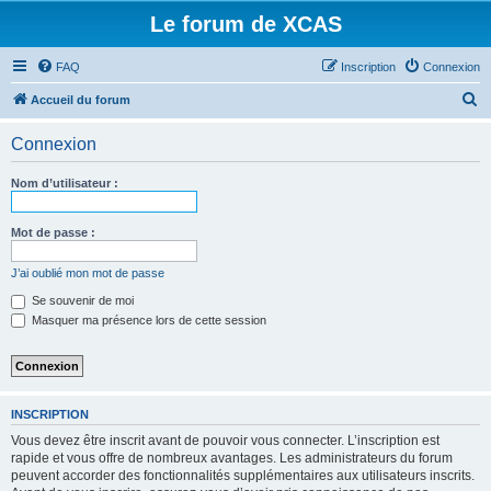
Le forum de XCAS
FAQ
Inscription
Connexion
R
Accueil du forum
e
Connexion
c
h
Nom d’utilisateur :
e
r
Mot de passe :
c
J’ai oublié mon mot de passe
h
Se souvenir de moi
e
Masquer ma présence lors de cette session
r
INSCRIPTION
Vous devez être inscrit avant de pouvoir vous connecter. L’inscription est
rapide et vous offre de nombreux avantages. Les administrateurs du forum
peuvent accorder des fonctionnalités supplémentaires aux utilisateurs inscrits.