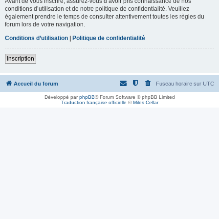
Avant de vous inscrire, assurez-vous d’avoir pris connaissance de nos
conditions d’utilisation et de notre politique de confidentialité. Veuillez
également prendre le temps de consulter attentivement toutes les règles du
forum lors de votre navigation.
Conditions d’utilisation
|
Politique de confidentialité
Inscription
Accueil du forum
Fuseau horaire sur
UTC
Développé par
phpBB
® Forum Software © phpBB Limited
Traduction française officielle
©
Miles Cellar