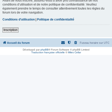
Avant de vous inscrire, assurez-vous d’avoir pris connaissance de nos
conditions d’utilisation et de notre politique de confidentialité. Veuillez
également prendre le temps de consulter attentivement toutes les règles du
forum lors de votre navigation.
Conditions d’utilisation
|
Politique de confidentialité
Inscription
Accueil du forum
Fuseau horaire sur
UTC
Développé par
phpBB
® Forum Software © phpBB Limited
Traduction française officielle
©
Miles Cellar