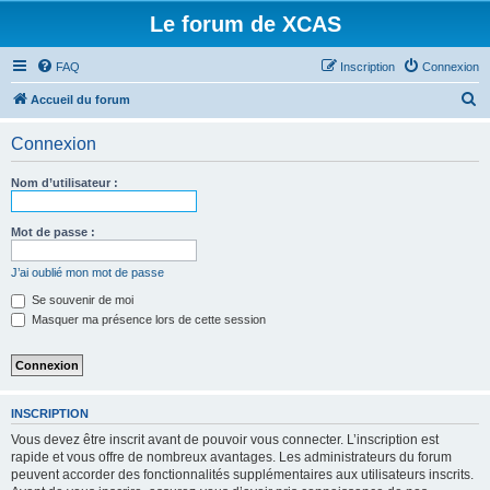
Le forum de XCAS
FAQ
Inscription
Connexion
R
Accueil du forum
e
Connexion
c
h
Nom d’utilisateur :
e
r
Mot de passe :
c
J’ai oublié mon mot de passe
h
Se souvenir de moi
e
Masquer ma présence lors de cette session
r
INSCRIPTION
Vous devez être inscrit avant de pouvoir vous connecter. L’inscription est
rapide et vous offre de nombreux avantages. Les administrateurs du forum
peuvent accorder des fonctionnalités supplémentaires aux utilisateurs inscrits.