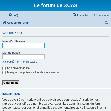
Le forum de XCAS
FAQ
Inscription
Connexion
R
Accueil du forum
e
Connexion
c
h
Nom d’utilisateur :
e
r
Mot de passe :
c
J’ai oublié mon mot de passe
h
Se souvenir de moi
e
Masquer ma présence lors de cette session
r
INSCRIPTION
Vous devez être inscrit avant de pouvoir vous connecter. L’inscription est
rapide et vous offre de nombreux avantages. Les administrateurs du forum
peuvent accorder des fonctionnalités supplémentaires aux utilisateurs inscrits.