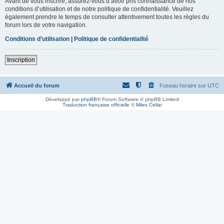
Avant de vous inscrire, assurez-vous d’avoir pris connaissance de nos
conditions d’utilisation et de notre politique de confidentialité. Veuillez
également prendre le temps de consulter attentivement toutes les règles du
forum lors de votre navigation.
Conditions d’utilisation
|
Politique de confidentialité
Inscription
Accueil du forum
Fuseau horaire sur
UTC
Développé par
phpBB
® Forum Software © phpBB Limited
Traduction française officielle
©
Miles Cellar