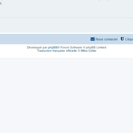
n.
Nous contacter
L’équ
Développé par
phpBB
® Forum Software © phpBB Limited
Traduction française officielle
©
Miles Cellar