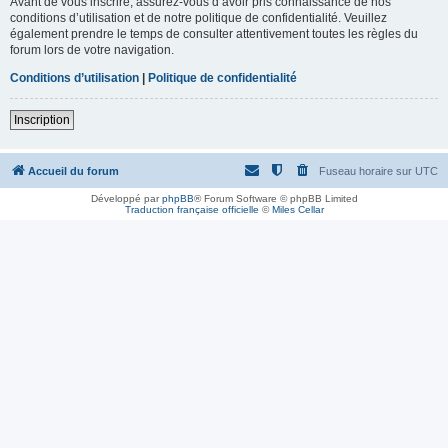
Avant de vous inscrire, assurez-vous d’avoir pris connaissance de nos
conditions d’utilisation et de notre politique de confidentialité. Veuillez
également prendre le temps de consulter attentivement toutes les règles du
forum lors de votre navigation.
Conditions d’utilisation
|
Politique de confidentialité
Inscription
Accueil du forum
Fuseau horaire sur
UTC
Développé par
phpBB
® Forum Software © phpBB Limited
Traduction française officielle
©
Miles Cellar