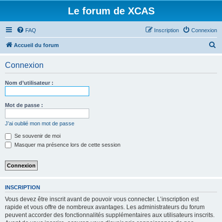
Le forum de XCAS
FAQ
Inscription
Connexion
R
Accueil du forum
e
Connexion
c
h
Nom d’utilisateur :
e
r
Mot de passe :
c
J’ai oublié mon mot de passe
h
Se souvenir de moi
e
Masquer ma présence lors de cette session
r
INSCRIPTION
Vous devez être inscrit avant de pouvoir vous connecter. L’inscription est
rapide et vous offre de nombreux avantages. Les administrateurs du forum
peuvent accorder des fonctionnalités supplémentaires aux utilisateurs inscrits.