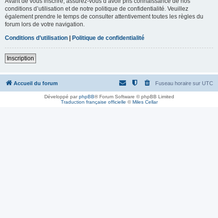
Avant de vous inscrire, assurez-vous d’avoir pris connaissance de nos
conditions d’utilisation et de notre politique de confidentialité. Veuillez
également prendre le temps de consulter attentivement toutes les règles du
forum lors de votre navigation.
Conditions d’utilisation
|
Politique de confidentialité
Inscription
Accueil du forum
Fuseau horaire sur
UTC
Développé par
phpBB
® Forum Software © phpBB Limited
Traduction française officielle
©
Miles Cellar