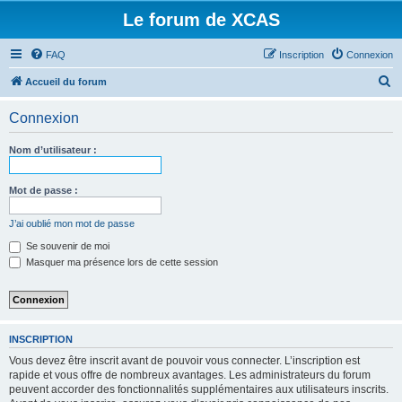
Le forum de XCAS
FAQ
Inscription
Connexion
R
Accueil du forum
e
Connexion
c
h
Nom d’utilisateur :
e
r
Mot de passe :
c
J’ai oublié mon mot de passe
h
Se souvenir de moi
e
Masquer ma présence lors de cette session
r
INSCRIPTION
Vous devez être inscrit avant de pouvoir vous connecter. L’inscription est
rapide et vous offre de nombreux avantages. Les administrateurs du forum
peuvent accorder des fonctionnalités supplémentaires aux utilisateurs inscrits.