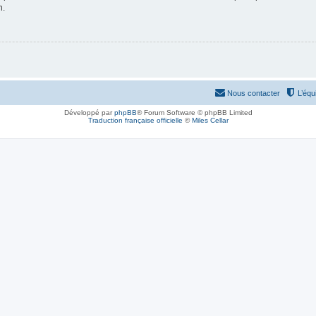
n.
Nous contacter
L’équ
Développé par
phpBB
® Forum Software © phpBB Limited
Traduction française officielle
©
Miles Cellar