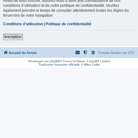
Avant de vous inscrire, assurez-vous d’avoir pris connaissance de nos
conditions d’utilisation et de notre politique de confidentialité. Veuillez
également prendre le temps de consulter attentivement toutes les règles du
forum lors de votre navigation.
Conditions d’utilisation
|
Politique de confidentialité
Inscription
Accueil du forum
Fuseau horaire sur
UTC
Développé par
phpBB
® Forum Software © phpBB Limited
Traduction française officielle
©
Miles Cellar