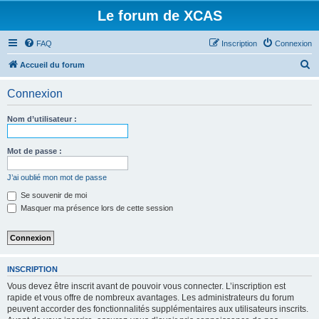
Le forum de XCAS
FAQ
Inscription
Connexion
R
Accueil du forum
e
Connexion
c
h
Nom d’utilisateur :
e
r
Mot de passe :
c
J’ai oublié mon mot de passe
h
Se souvenir de moi
e
Masquer ma présence lors de cette session
r
INSCRIPTION
Vous devez être inscrit avant de pouvoir vous connecter. L’inscription est
rapide et vous offre de nombreux avantages. Les administrateurs du forum
peuvent accorder des fonctionnalités supplémentaires aux utilisateurs inscrits.