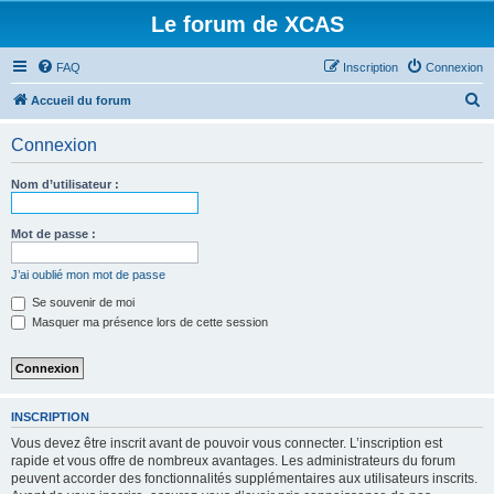
Le forum de XCAS
FAQ
Inscription
Connexion
R
Accueil du forum
e
Connexion
c
h
Nom d’utilisateur :
e
r
Mot de passe :
c
J’ai oublié mon mot de passe
h
Se souvenir de moi
e
Masquer ma présence lors de cette session
r
INSCRIPTION
Vous devez être inscrit avant de pouvoir vous connecter. L’inscription est
rapide et vous offre de nombreux avantages. Les administrateurs du forum
peuvent accorder des fonctionnalités supplémentaires aux utilisateurs inscrits.