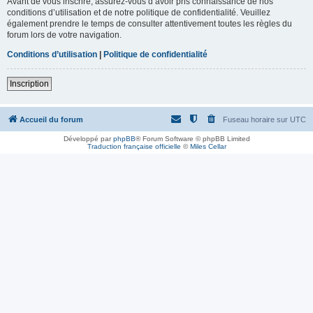
Avant de vous inscrire, assurez-vous d’avoir pris connaissance de nos
conditions d’utilisation et de notre politique de confidentialité. Veuillez
également prendre le temps de consulter attentivement toutes les règles du
forum lors de votre navigation.
Conditions d’utilisation
|
Politique de confidentialité
Inscription
Accueil du forum
Fuseau horaire sur
UTC
Développé par
phpBB
® Forum Software © phpBB Limited
Traduction française officielle
©
Miles Cellar