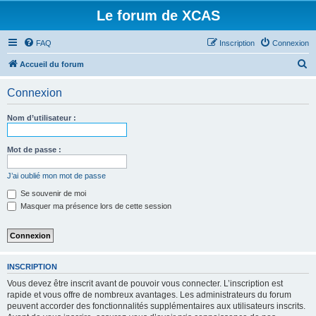
Le forum de XCAS
FAQ
Inscription
Connexion
R
Accueil du forum
e
Connexion
c
h
Nom d’utilisateur :
e
r
Mot de passe :
c
J’ai oublié mon mot de passe
h
Se souvenir de moi
e
Masquer ma présence lors de cette session
r
INSCRIPTION
Vous devez être inscrit avant de pouvoir vous connecter. L’inscription est
rapide et vous offre de nombreux avantages. Les administrateurs du forum
peuvent accorder des fonctionnalités supplémentaires aux utilisateurs inscrits.