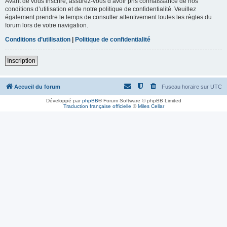
Avant de vous inscrire, assurez-vous d’avoir pris connaissance de nos
conditions d’utilisation et de notre politique de confidentialité. Veuillez
également prendre le temps de consulter attentivement toutes les règles du
forum lors de votre navigation.
Conditions d’utilisation
|
Politique de confidentialité
Inscription
Accueil du forum
Fuseau horaire sur
UTC
Développé par
phpBB
® Forum Software © phpBB Limited
Traduction française officielle
©
Miles Cellar