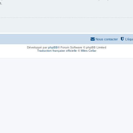
n.
Nous contacter
L’équ
Développé par
phpBB
® Forum Software © phpBB Limited
Traduction française officielle
©
Miles Cellar