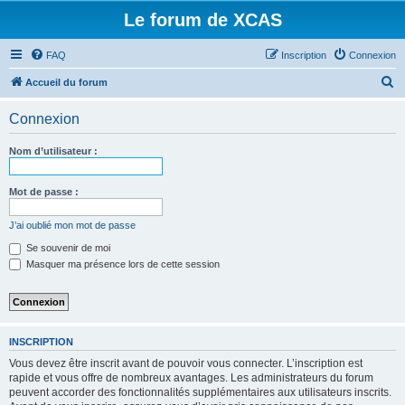
Le forum de XCAS
FAQ
Inscription
Connexion
R
Accueil du forum
e
Connexion
c
h
Nom d’utilisateur :
e
r
Mot de passe :
c
J’ai oublié mon mot de passe
h
Se souvenir de moi
e
Masquer ma présence lors de cette session
r
INSCRIPTION
Vous devez être inscrit avant de pouvoir vous connecter. L’inscription est
rapide et vous offre de nombreux avantages. Les administrateurs du forum
peuvent accorder des fonctionnalités supplémentaires aux utilisateurs inscrits.