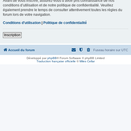
Avant de vous inscrire, assurez-vous d’avoir pris connaissance de nos
conditions d’utilisation et de notre politique de confidentialité. Veuillez
également prendre le temps de consulter attentivement toutes les règles du
forum lors de votre navigation.
Conditions d’utilisation
|
Politique de confidentialité
Inscription
Accueil du forum
Fuseau horaire sur
UTC
Développé par
phpBB
® Forum Software © phpBB Limited
Traduction française officielle
©
Miles Cellar