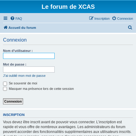
Le forum de XCAS
FAQ
Inscription
Connexion
R
Accueil du forum
e
Connexion
c
h
Nom d’utilisateur :
e
r
Mot de passe :
c
J’ai oublié mon mot de passe
h
Se souvenir de moi
e
Masquer ma présence lors de cette session
r
INSCRIPTION
Vous devez être inscrit avant de pouvoir vous connecter. L’inscription est
rapide et vous offre de nombreux avantages. Les administrateurs du forum
peuvent accorder des fonctionnalités supplémentaires aux utilisateurs inscrits.