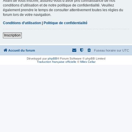
Avant de vous inscrire, assurez-vous d’avoir pris connaissance de nos
conditions d’utilisation et de notre politique de confidentialité. Veuillez
également prendre le temps de consulter attentivement toutes les règles du
forum lors de votre navigation.
Conditions d’utilisation
|
Politique de confidentialité
Inscription
Accueil du forum
Fuseau horaire sur
UTC
Développé par
phpBB
® Forum Software © phpBB Limited
Traduction française officielle
©
Miles Cellar