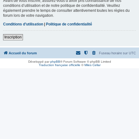
Avant de vous inscrire, assurez-vous d’avoir pris connaissance de nos
conditions d’utilisation et de notre politique de confidentialité. Veuillez
également prendre le temps de consulter attentivement toutes les règles du
forum lors de votre navigation.
Conditions d’utilisation
|
Politique de confidentialité
Inscription
Accueil du forum
Fuseau horaire sur
UTC
Développé par
phpBB
® Forum Software © phpBB Limited
Traduction française officielle
©
Miles Cellar