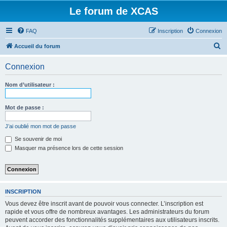
Le forum de XCAS
FAQ
Inscription
Connexion
R
Accueil du forum
e
Connexion
c
h
Nom d’utilisateur :
e
r
Mot de passe :
c
J’ai oublié mon mot de passe
h
Se souvenir de moi
e
Masquer ma présence lors de cette session
r
INSCRIPTION
Vous devez être inscrit avant de pouvoir vous connecter. L’inscription est
rapide et vous offre de nombreux avantages. Les administrateurs du forum
peuvent accorder des fonctionnalités supplémentaires aux utilisateurs inscrits.