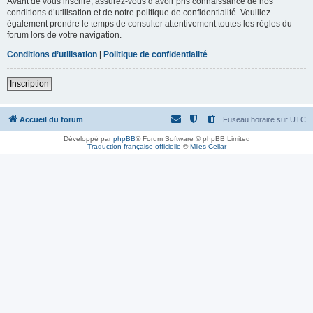
Avant de vous inscrire, assurez-vous d’avoir pris connaissance de nos
conditions d’utilisation et de notre politique de confidentialité. Veuillez
également prendre le temps de consulter attentivement toutes les règles du
forum lors de votre navigation.
Conditions d’utilisation
|
Politique de confidentialité
Inscription
Accueil du forum
Fuseau horaire sur
UTC
Développé par
phpBB
® Forum Software © phpBB Limited
Traduction française officielle
©
Miles Cellar