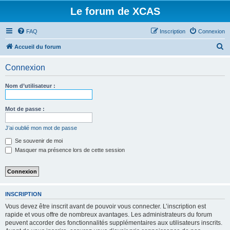
Le forum de XCAS
FAQ
Inscription
Connexion
R
Accueil du forum
e
Connexion
c
h
Nom d’utilisateur :
e
r
Mot de passe :
c
J’ai oublié mon mot de passe
h
Se souvenir de moi
e
Masquer ma présence lors de cette session
r
INSCRIPTION
Vous devez être inscrit avant de pouvoir vous connecter. L’inscription est
rapide et vous offre de nombreux avantages. Les administrateurs du forum
peuvent accorder des fonctionnalités supplémentaires aux utilisateurs inscrits.