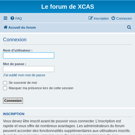
Le forum de XCAS
FAQ
Inscription
Connexion
R
Accueil du forum
e
Connexion
c
h
Nom d’utilisateur :
e
r
Mot de passe :
c
J’ai oublié mon mot de passe
h
Se souvenir de moi
e
Masquer ma présence lors de cette session
r
INSCRIPTION
Vous devez être inscrit avant de pouvoir vous connecter. L’inscription est
rapide et vous offre de nombreux avantages. Les administrateurs du forum
peuvent accorder des fonctionnalités supplémentaires aux utilisateurs inscrits.