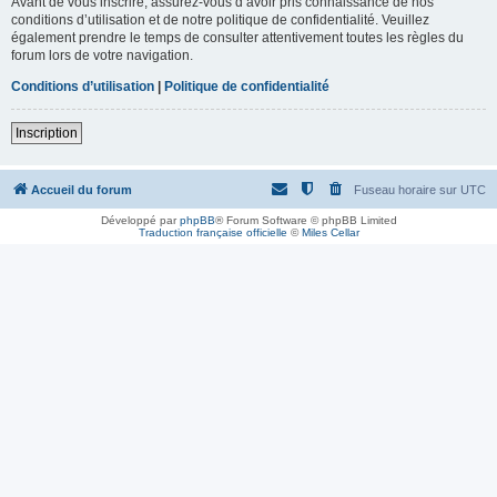
Avant de vous inscrire, assurez-vous d’avoir pris connaissance de nos
conditions d’utilisation et de notre politique de confidentialité. Veuillez
également prendre le temps de consulter attentivement toutes les règles du
forum lors de votre navigation.
Conditions d’utilisation
|
Politique de confidentialité
Inscription
Accueil du forum
Fuseau horaire sur
UTC
Développé par
phpBB
® Forum Software © phpBB Limited
Traduction française officielle
©
Miles Cellar