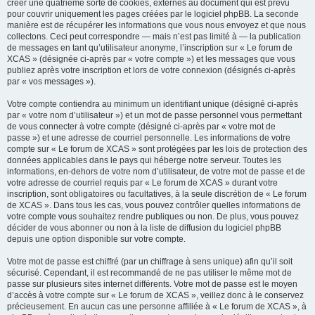
créer une quatrième sorte de cookies, externes au document qui est prévu
pour couvrir uniquement les pages créées par le logiciel phpBB. La seconde
manière est de récupérer les informations que vous nous envoyez et que nous
collectons. Ceci peut correspondre — mais n’est pas limité à — la publication
de messages en tant qu’utilisateur anonyme, l’inscription sur « Le forum de
XCAS » (désignée ci-après par « votre compte ») et les messages que vous
publiez après votre inscription et lors de votre connexion (désignés ci-après
par « vos messages »).
Votre compte contiendra au minimum un identifiant unique (désigné ci-après
par « votre nom d’utilisateur ») et un mot de passe personnel vous permettant
de vous connecter à votre compte (désigné ci-après par « votre mot de
passe ») et une adresse de courriel personnelle. Les informations de votre
compte sur « Le forum de XCAS » sont protégées par les lois de protection des
données applicables dans le pays qui héberge notre serveur. Toutes les
informations, en-dehors de votre nom d’utilisateur, de votre mot de passe et de
votre adresse de courriel requis par « Le forum de XCAS » durant votre
inscription, sont obligatoires ou facultatives, à la seule discrétion de « Le forum
de XCAS ». Dans tous les cas, vous pouvez contrôler quelles informations de
votre compte vous souhaitez rendre publiques ou non. De plus, vous pouvez
décider de vous abonner ou non à la liste de diffusion du logiciel phpBB
depuis une option disponible sur votre compte.
Votre mot de passe est chiffré (par un chiffrage à sens unique) afin qu’il soit
sécurisé. Cependant, il est recommandé de ne pas utiliser le même mot de
passe sur plusieurs sites internet différents. Votre mot de passe est le moyen
d’accès à votre compte sur « Le forum de XCAS », veillez donc à le conservez
précieusement. En aucun cas une personne affiliée à « Le forum de XCAS », à