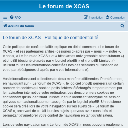
Le forum de XCAS
FAQ
Inscription
Connexion
R
Accueil du forum
e
Le forum de XCAS - Politique de confidentialité
c
h
Cette politique de confidentialité explique en détail comment « Le forum de
XCAS » et ses partenaires affiliés (désignés ci-après par « nous », « notre »,
e
« nos », « Le forum de XCAS » et « https://xcas.univ-grenoble-alpes.fr/forum »)
r
et phpBB (désigné ci-après par « logiciel phpBB » et « phpBB Limited »)
utilisent toutes les informations collectées lors des sessions d’utilisation de
c
votre part (désignées ci-après par « vos informations »).
h
Vos informations sont collectées de deux manières différentes. Premièrement,
e
en naviguant sur « Le forum de XCAS », le logiciel phpBB génèrera un certain
r
nombre de cookies qui sont de petits fichiers téléchargés temporairement par
le navigateur internet de votre ordinateur. Les deux premiers cookies ne
contiennent qu’un identifiant utilisateur et un identifiant anonyme de session
qui vous sont automatiquement assignés par le logiciel phpBB. Un troisième
cookie sera créé lors de votre navigation sur les sujets de « Le forum de
XCAS », archivant de ce fait tous les sujets que vous avez consultés et
permettant d’améliorer votre confort de navigation en tant qu’utilisateur.
Lors de votre navigation sur « Le forum de XCAS », nous pouvons également