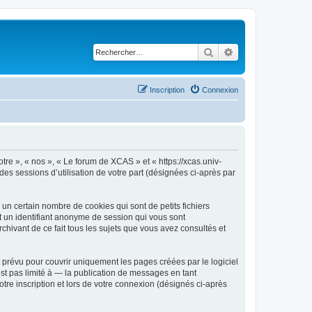
Rechercher
Recherche avancé
Inscription
Connexion
tre », « nos », « Le forum de XCAS » et « https://xcas.univ-
des sessions d’utilisation de votre part (désignées ci-après par
n certain nombre de cookies qui sont de petits fichiers
et un identifiant anonyme de session qui vous sont
hivant de ce fait tous les sujets que vous avez consultés et
prévu pour couvrir uniquement les pages créées par le logiciel
t pas limité à — la publication de messages en tant
tre inscription et lors de votre connexion (désignés ci-après