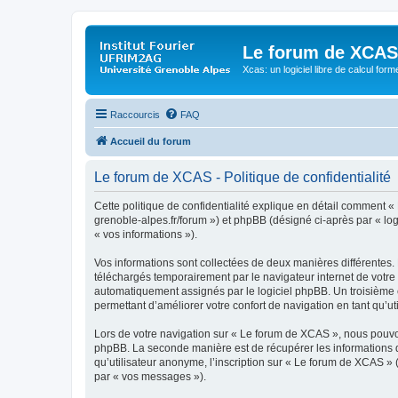
Le forum de XCAS
Xcas: un logiciel libre de calcul form
Raccourcis
FAQ
Accueil du forum
Le forum de XCAS - Politique de confidentialité
Cette politique de confidentialité explique en détail comment « 
grenoble-alpes.fr/forum ») et phpBB (désigné ci-après par « logi
« vos informations »).
Vos informations sont collectées de deux manières différentes.
téléchargés temporairement par le navigateur internet de votre 
automatiquement assignés par le logiciel phpBB. Un troisième co
permettant d’améliorer votre confort de navigation en tant qu’uti
Lors de votre navigation sur « Le forum de XCAS », nous pouvo
phpBB. La seconde manière est de récupérer les informations 
qu’utilisateur anonyme, l’inscription sur « Le forum de XCAS » 
par « vos messages »).