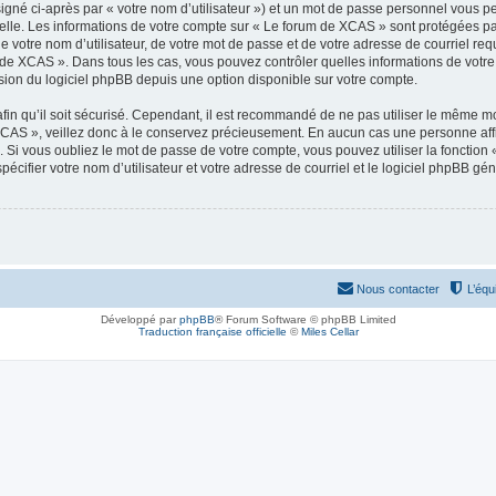
igné ci-après par « votre nom d’utilisateur ») et un mot de passe personnel vous p
elle. Les informations de votre compte sur « Le forum de XCAS » sont protégées pa
e votre nom d’utilisateur, de votre mot de passe et de votre adresse de courriel req
rum de XCAS ». Dans tous les cas, vous pouvez contrôler quelles informations de vot
sion du logiciel phpBB depuis une option disponible sur votre compte.
afin qu’il soit sécurisé. Cependant, il est recommandé de ne pas utiliser le même mot
CAS », veillez donc à le conservez précieusement. En aucun cas une personne affi
Si vous oubliez le mot de passe de votre compte, vous pouvez utiliser la fonction
pécifier votre nom d’utilisateur et votre adresse de courriel et le logiciel phpBB 
Nous contacter
L’équ
Développé par
phpBB
® Forum Software © phpBB Limited
Traduction française officielle
©
Miles Cellar