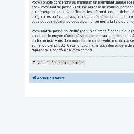
Votre compte contiendra au minimum un identifiant unique (dés
par « votre mot de passe ») et une adresse de courriel personn
qui héberge notre serveur. Toutes les informations, en-dehors d
obligatoires ou facultatives, à la seule discrétion de « Le fo
vous pouvez décider de vous abonner ou non à la liste de diffu
Votre mot de passe est chiffré (par un chiffrage à sens unique) 
passe est le moyen d’accès à votre compte sur « Le forum de X
partie ne peut vous demander légitimement votre mot de passe. 
sur le logiciel phpBB. Cette fonctionnalité vous demandera de s
reprendre le contrôle de votre compte.
Revenir à l’écran de connexion
Accueil du forum