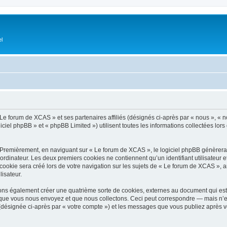
el
Le forum de XCAS » et ses partenaires affiliés (désignés ci-après par « nous », « no
ciel phpBB » et « phpBB Limited ») utilisent toutes les informations collectées lors 
 Premièrement, en naviguant sur « Le forum de XCAS », le logiciel phpBB génèrera u
ordinateur. Les deux premiers cookies ne contiennent qu’un identifiant utilisateur 
okie sera créé lors de votre navigation sur les sujets de « Le forum de XCAS », arc
lisateur.
ns également créer une quatrième sorte de cookies, externes au document qui est 
que vous nous envoyez et que nous collectons. Ceci peut correspondre — mais n’es
(désignée ci-après par « votre compte ») et les messages que vous publiez après vo