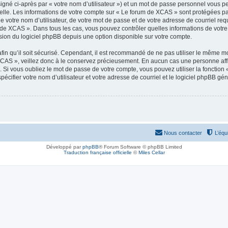
igné ci-après par « votre nom d’utilisateur ») et un mot de passe personnel vous p
elle. Les informations de votre compte sur « Le forum de XCAS » sont protégées pa
e votre nom d’utilisateur, de votre mot de passe et de votre adresse de courriel req
rum de XCAS ». Dans tous les cas, vous pouvez contrôler quelles informations de vot
sion du logiciel phpBB depuis une option disponible sur votre compte.
afin qu’il soit sécurisé. Cependant, il est recommandé de ne pas utiliser le même mot
CAS », veillez donc à le conservez précieusement. En aucun cas une personne affi
Si vous oubliez le mot de passe de votre compte, vous pouvez utiliser la fonction
pécifier votre nom d’utilisateur et votre adresse de courriel et le logiciel phpBB 
Nous contacter
L’équ
Développé par
phpBB
® Forum Software © phpBB Limited
Traduction française officielle
©
Miles Cellar