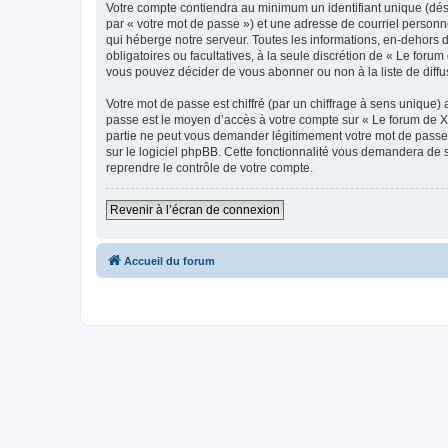
Votre compte contiendra au minimum un identifiant unique (dés
par « votre mot de passe ») et une adresse de courriel personn
qui héberge notre serveur. Toutes les informations, en-dehors d
obligatoires ou facultatives, à la seule discrétion de « Le fo
vous pouvez décider de vous abonner ou non à la liste de diffu
Votre mot de passe est chiffré (par un chiffrage à sens unique) 
passe est le moyen d’accès à votre compte sur « Le forum de X
partie ne peut vous demander légitimement votre mot de passe. 
sur le logiciel phpBB. Cette fonctionnalité vous demandera de s
reprendre le contrôle de votre compte.
Revenir à l’écran de connexion
Accueil du forum