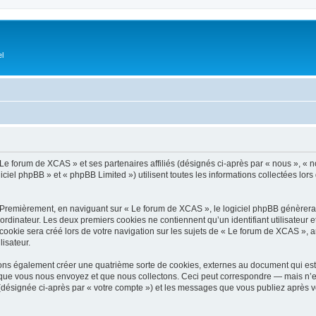
el
Le forum de XCAS » et ses partenaires affiliés (désignés ci-après par « nous », « no
ciel phpBB » et « phpBB Limited ») utilisent toutes les informations collectées lors 
 Premièrement, en naviguant sur « Le forum de XCAS », le logiciel phpBB génèrera u
ordinateur. Les deux premiers cookies ne contiennent qu’un identifiant utilisateur 
okie sera créé lors de votre navigation sur les sujets de « Le forum de XCAS », arc
lisateur.
ns également créer une quatrième sorte de cookies, externes au document qui est 
que vous nous envoyez et que nous collectons. Ceci peut correspondre — mais n’es
(désignée ci-après par « votre compte ») et les messages que vous publiez après vo