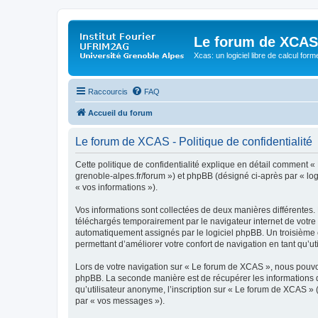
Le forum de XCAS
Xcas: un logiciel libre de calcul form
Raccourcis
FAQ
Accueil du forum
Le forum de XCAS - Politique de confidentialité
Cette politique de confidentialité explique en détail comment « 
grenoble-alpes.fr/forum ») et phpBB (désigné ci-après par « logi
« vos informations »).
Vos informations sont collectées de deux manières différentes.
téléchargés temporairement par le navigateur internet de votre 
automatiquement assignés par le logiciel phpBB. Un troisième co
permettant d’améliorer votre confort de navigation en tant qu’uti
Lors de votre navigation sur « Le forum de XCAS », nous pouvo
phpBB. La seconde manière est de récupérer les informations 
qu’utilisateur anonyme, l’inscription sur « Le forum de XCAS » 
par « vos messages »).