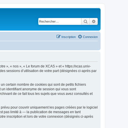
Rechercher
Recherche avancé
Inscription
Connexion
tre », « nos », « Le forum de XCAS » et « https://xcas.univ-
des sessions d’utilisation de votre part (désignées ci-après par
n certain nombre de cookies qui sont de petits fichiers
et un identifiant anonyme de session qui vous sont
hivant de ce fait tous les sujets que vous avez consultés et
prévu pour couvrir uniquement les pages créées par le logiciel
t pas limité à — la publication de messages en tant
tre inscription et lors de votre connexion (désignés ci-après