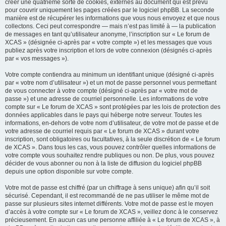
créer une quatrième sorte de cookies, externes au document qui est prévu
pour couvrir uniquement les pages créées par le logiciel phpBB. La seconde
manière est de récupérer les informations que vous nous envoyez et que nous
collectons. Ceci peut correspondre — mais n’est pas limité à — la publication
de messages en tant qu’utilisateur anonyme, l’inscription sur « Le forum de
XCAS » (désignée ci-après par « votre compte ») et les messages que vous
publiez après votre inscription et lors de votre connexion (désignés ci-après
par « vos messages »).
Votre compte contiendra au minimum un identifiant unique (désigné ci-après
par « votre nom d’utilisateur ») et un mot de passe personnel vous permettant
de vous connecter à votre compte (désigné ci-après par « votre mot de
passe ») et une adresse de courriel personnelle. Les informations de votre
compte sur « Le forum de XCAS » sont protégées par les lois de protection des
données applicables dans le pays qui héberge notre serveur. Toutes les
informations, en-dehors de votre nom d’utilisateur, de votre mot de passe et de
votre adresse de courriel requis par « Le forum de XCAS » durant votre
inscription, sont obligatoires ou facultatives, à la seule discrétion de « Le forum
de XCAS ». Dans tous les cas, vous pouvez contrôler quelles informations de
votre compte vous souhaitez rendre publiques ou non. De plus, vous pouvez
décider de vous abonner ou non à la liste de diffusion du logiciel phpBB
depuis une option disponible sur votre compte.
Votre mot de passe est chiffré (par un chiffrage à sens unique) afin qu’il soit
sécurisé. Cependant, il est recommandé de ne pas utiliser le même mot de
passe sur plusieurs sites internet différents. Votre mot de passe est le moyen
d’accès à votre compte sur « Le forum de XCAS », veillez donc à le conservez
précieusement. En aucun cas une personne affiliée à « Le forum de XCAS », à