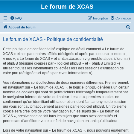
Le forum de XCAS
FAQ
Inscription
Connexion
R
Accueil du forum
e
Le forum de XCAS - Politique de confidentialité
c
h
Cette politique de confidentialité explique en détail comment « Le forum de
XCAS » et ses partenaires affiliés (désignés ci-après par « nous », « notre »,
e
« nos », « Le forum de XCAS » et « https://xcas.univ-grenoble-alpes.fr/forum »)
r
et phpBB (désigné ci-après par « logiciel phpBB » et « phpBB Limited »)
utilisent toutes les informations collectées lors des sessions d’utilisation de
c
votre part (désignées ci-après par « vos informations »).
h
Vos informations sont collectées de deux manières différentes. Premièrement,
e
en naviguant sur « Le forum de XCAS », le logiciel phpBB génèrera un certain
r
nombre de cookies qui sont de petits fichiers téléchargés temporairement par
le navigateur internet de votre ordinateur. Les deux premiers cookies ne
contiennent qu’un identifiant utilisateur et un identifiant anonyme de session
qui vous sont automatiquement assignés par le logiciel phpBB. Un troisième
cookie sera créé lors de votre navigation sur les sujets de « Le forum de
XCAS », archivant de ce fait tous les sujets que vous avez consultés et
permettant d’améliorer votre confort de navigation en tant qu’utilisateur.
Lors de votre navigation sur « Le forum de XCAS », nous pouvons également