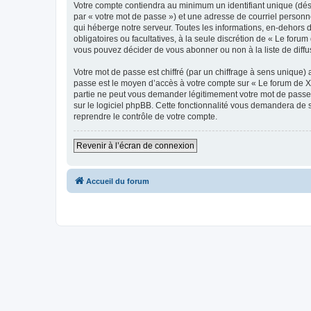
Votre compte contiendra au minimum un identifiant unique (dés
par « votre mot de passe ») et une adresse de courriel personn
qui héberge notre serveur. Toutes les informations, en-dehors d
obligatoires ou facultatives, à la seule discrétion de « Le fo
vous pouvez décider de vous abonner ou non à la liste de diffu
Votre mot de passe est chiffré (par un chiffrage à sens unique) 
passe est le moyen d’accès à votre compte sur « Le forum de X
partie ne peut vous demander légitimement votre mot de passe. 
sur le logiciel phpBB. Cette fonctionnalité vous demandera de s
reprendre le contrôle de votre compte.
Revenir à l’écran de connexion
Accueil du forum