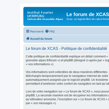
Le forum de XCAS
Xcas: un logiciel libre de calcul form
Raccourcis
FAQ
Accueil du forum
Le forum de XCAS - Politique de confidentialité
Cette politique de confidentialité explique en détail comment « 
grenoble-alpes.fr/forum ») et phpBB (désigné ci-après par « logi
« vos informations »).
Vos informations sont collectées de deux manières différentes.
téléchargés temporairement par le navigateur internet de votre 
automatiquement assignés par le logiciel phpBB. Un troisième co
permettant d’améliorer votre confort de navigation en tant qu’uti
Lors de votre navigation sur « Le forum de XCAS », nous pouvo
phpBB. La seconde manière est de récupérer les informations 
qu’utilisateur anonyme, l’inscription sur « Le forum de XCAS » 
par « vos messages »).