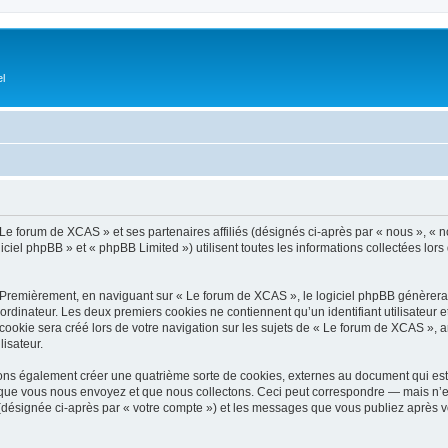
el
Le forum de XCAS » et ses partenaires affiliés (désignés ci-après par « nous », « no
ciel phpBB » et « phpBB Limited ») utilisent toutes les informations collectées lors 
 Premièrement, en naviguant sur « Le forum de XCAS », le logiciel phpBB génèrera u
ordinateur. Les deux premiers cookies ne contiennent qu’un identifiant utilisateur 
okie sera créé lors de votre navigation sur les sujets de « Le forum de XCAS », arc
lisateur.
ns également créer une quatrième sorte de cookies, externes au document qui est 
que vous nous envoyez et que nous collectons. Ceci peut correspondre — mais n’es
(désignée ci-après par « votre compte ») et les messages que vous publiez après vo