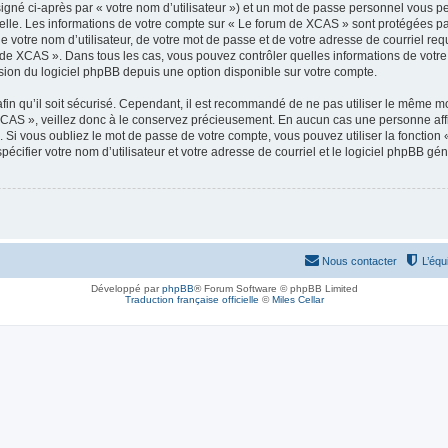
igné ci-après par « votre nom d’utilisateur ») et un mot de passe personnel vous p
elle. Les informations de votre compte sur « Le forum de XCAS » sont protégées pa
e votre nom d’utilisateur, de votre mot de passe et de votre adresse de courriel req
rum de XCAS ». Dans tous les cas, vous pouvez contrôler quelles informations de vot
sion du logiciel phpBB depuis une option disponible sur votre compte.
afin qu’il soit sécurisé. Cependant, il est recommandé de ne pas utiliser le même mot
CAS », veillez donc à le conservez précieusement. En aucun cas une personne affi
Si vous oubliez le mot de passe de votre compte, vous pouvez utiliser la fonction
pécifier votre nom d’utilisateur et votre adresse de courriel et le logiciel phpBB 
Nous contacter
L’équ
Développé par
phpBB
® Forum Software © phpBB Limited
Traduction française officielle
©
Miles Cellar