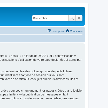
Rechercher
Recherche avancé
Inscription
Connexion
tre », « nos », « Le forum de XCAS » et « https://xcas.univ-
des sessions d’utilisation de votre part (désignées ci-après par
n certain nombre de cookies qui sont de petits fichiers
et un identifiant anonyme de session qui vous sont
hivant de ce fait tous les sujets que vous avez consultés et
prévu pour couvrir uniquement les pages créées par le logiciel
t pas limité à — la publication de messages en tant
tre inscription et lors de votre connexion (désignés ci-après