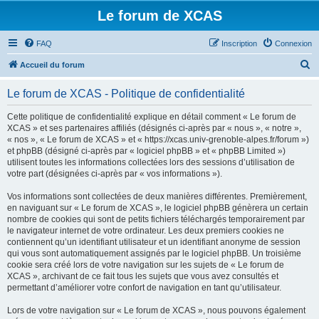
Le forum de XCAS
FAQ
Inscription
Connexion
R
Accueil du forum
e
Le forum de XCAS - Politique de confidentialité
c
h
Cette politique de confidentialité explique en détail comment « Le forum de
XCAS » et ses partenaires affiliés (désignés ci-après par « nous », « notre »,
e
« nos », « Le forum de XCAS » et « https://xcas.univ-grenoble-alpes.fr/forum »)
r
et phpBB (désigné ci-après par « logiciel phpBB » et « phpBB Limited »)
utilisent toutes les informations collectées lors des sessions d’utilisation de
c
votre part (désignées ci-après par « vos informations »).
h
Vos informations sont collectées de deux manières différentes. Premièrement,
e
en naviguant sur « Le forum de XCAS », le logiciel phpBB génèrera un certain
r
nombre de cookies qui sont de petits fichiers téléchargés temporairement par
le navigateur internet de votre ordinateur. Les deux premiers cookies ne
contiennent qu’un identifiant utilisateur et un identifiant anonyme de session
qui vous sont automatiquement assignés par le logiciel phpBB. Un troisième
cookie sera créé lors de votre navigation sur les sujets de « Le forum de
XCAS », archivant de ce fait tous les sujets que vous avez consultés et
permettant d’améliorer votre confort de navigation en tant qu’utilisateur.
Lors de votre navigation sur « Le forum de XCAS », nous pouvons également