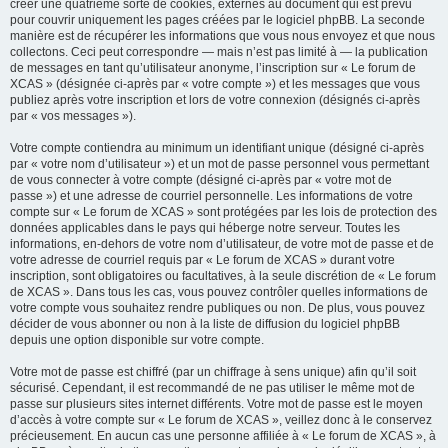
créer une quatrième sorte de cookies, externes au document qui est prévu
pour couvrir uniquement les pages créées par le logiciel phpBB. La seconde
manière est de récupérer les informations que vous nous envoyez et que nous
collectons. Ceci peut correspondre — mais n’est pas limité à — la publication
de messages en tant qu’utilisateur anonyme, l’inscription sur « Le forum de
XCAS » (désignée ci-après par « votre compte ») et les messages que vous
publiez après votre inscription et lors de votre connexion (désignés ci-après
par « vos messages »).
Votre compte contiendra au minimum un identifiant unique (désigné ci-après
par « votre nom d’utilisateur ») et un mot de passe personnel vous permettant
de vous connecter à votre compte (désigné ci-après par « votre mot de
passe ») et une adresse de courriel personnelle. Les informations de votre
compte sur « Le forum de XCAS » sont protégées par les lois de protection des
données applicables dans le pays qui héberge notre serveur. Toutes les
informations, en-dehors de votre nom d’utilisateur, de votre mot de passe et de
votre adresse de courriel requis par « Le forum de XCAS » durant votre
inscription, sont obligatoires ou facultatives, à la seule discrétion de « Le forum
de XCAS ». Dans tous les cas, vous pouvez contrôler quelles informations de
votre compte vous souhaitez rendre publiques ou non. De plus, vous pouvez
décider de vous abonner ou non à la liste de diffusion du logiciel phpBB
depuis une option disponible sur votre compte.
Votre mot de passe est chiffré (par un chiffrage à sens unique) afin qu’il soit
sécurisé. Cependant, il est recommandé de ne pas utiliser le même mot de
passe sur plusieurs sites internet différents. Votre mot de passe est le moyen
d’accès à votre compte sur « Le forum de XCAS », veillez donc à le conservez
précieusement. En aucun cas une personne affiliée à « Le forum de XCAS », à