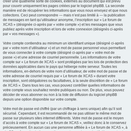
créer une quatrième sorte de cookies, externes au document qui est prévu
pour couvrir uniquement les pages créées par le logiciel phpBB. La seconde
manière est de récupérer les informations que vous nous envoyez et que nous
collectons. Ceci peut correspondre — mais n’est pas limité à — la publication
de messages en tant qu’utilisateur anonyme, l’inscription sur « Le forum de
XCAS » (désignée ci-après par « votre compte ») et les messages que vous
publiez après votre inscription et lors de votre connexion (désignés ci-après
par « vos messages »).
Votre compte contiendra au minimum un identifiant unique (désigné ci-après
par « votre nom d’utilisateur ») et un mot de passe personnel vous permettant
de vous connecter à votre compte (désigné ci-après par « votre mot de
passe ») et une adresse de courriel personnelle. Les informations de votre
compte sur « Le forum de XCAS » sont protégées par les lois de protection des
données applicables dans le pays qui héberge notre serveur. Toutes les
informations, en-dehors de votre nom d’utilisateur, de votre mot de passe et de
votre adresse de courriel requis par « Le forum de XCAS » durant votre
inscription, sont obligatoires ou facultatives, à la seule discrétion de « Le forum
de XCAS ». Dans tous les cas, vous pouvez contrôler quelles informations de
votre compte vous souhaitez rendre publiques ou non. De plus, vous pouvez
décider de vous abonner ou non à la liste de diffusion du logiciel phpBB
depuis une option disponible sur votre compte.
Votre mot de passe est chiffré (par un chiffrage à sens unique) afin qu’il soit
sécurisé. Cependant, il est recommandé de ne pas utiliser le même mot de
passe sur plusieurs sites internet différents. Votre mot de passe est le moyen
d’accès à votre compte sur « Le forum de XCAS », veillez donc à le conservez
précieusement. En aucun cas une personne affiliée à « Le forum de XCAS », à