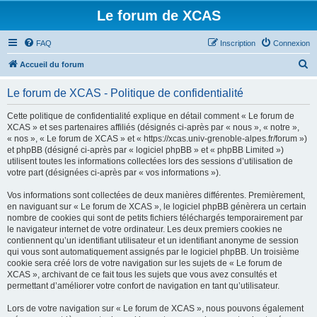
Le forum de XCAS
FAQ
Inscription
Connexion
R
Accueil du forum
e
Le forum de XCAS - Politique de confidentialité
c
h
Cette politique de confidentialité explique en détail comment « Le forum de
XCAS » et ses partenaires affiliés (désignés ci-après par « nous », « notre »,
e
« nos », « Le forum de XCAS » et « https://xcas.univ-grenoble-alpes.fr/forum »)
r
et phpBB (désigné ci-après par « logiciel phpBB » et « phpBB Limited »)
utilisent toutes les informations collectées lors des sessions d’utilisation de
c
votre part (désignées ci-après par « vos informations »).
h
Vos informations sont collectées de deux manières différentes. Premièrement,
e
en naviguant sur « Le forum de XCAS », le logiciel phpBB génèrera un certain
r
nombre de cookies qui sont de petits fichiers téléchargés temporairement par
le navigateur internet de votre ordinateur. Les deux premiers cookies ne
contiennent qu’un identifiant utilisateur et un identifiant anonyme de session
qui vous sont automatiquement assignés par le logiciel phpBB. Un troisième
cookie sera créé lors de votre navigation sur les sujets de « Le forum de
XCAS », archivant de ce fait tous les sujets que vous avez consultés et
permettant d’améliorer votre confort de navigation en tant qu’utilisateur.
Lors de votre navigation sur « Le forum de XCAS », nous pouvons également