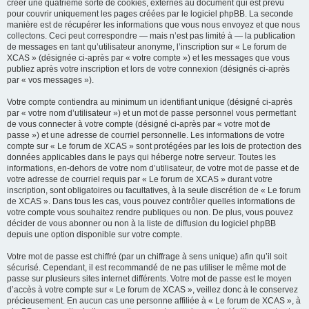
créer une quatrième sorte de cookies, externes au document qui est prévu
pour couvrir uniquement les pages créées par le logiciel phpBB. La seconde
manière est de récupérer les informations que vous nous envoyez et que nous
collectons. Ceci peut correspondre — mais n’est pas limité à — la publication
de messages en tant qu’utilisateur anonyme, l’inscription sur « Le forum de
XCAS » (désignée ci-après par « votre compte ») et les messages que vous
publiez après votre inscription et lors de votre connexion (désignés ci-après
par « vos messages »).
Votre compte contiendra au minimum un identifiant unique (désigné ci-après
par « votre nom d’utilisateur ») et un mot de passe personnel vous permettant
de vous connecter à votre compte (désigné ci-après par « votre mot de
passe ») et une adresse de courriel personnelle. Les informations de votre
compte sur « Le forum de XCAS » sont protégées par les lois de protection des
données applicables dans le pays qui héberge notre serveur. Toutes les
informations, en-dehors de votre nom d’utilisateur, de votre mot de passe et de
votre adresse de courriel requis par « Le forum de XCAS » durant votre
inscription, sont obligatoires ou facultatives, à la seule discrétion de « Le forum
de XCAS ». Dans tous les cas, vous pouvez contrôler quelles informations de
votre compte vous souhaitez rendre publiques ou non. De plus, vous pouvez
décider de vous abonner ou non à la liste de diffusion du logiciel phpBB
depuis une option disponible sur votre compte.
Votre mot de passe est chiffré (par un chiffrage à sens unique) afin qu’il soit
sécurisé. Cependant, il est recommandé de ne pas utiliser le même mot de
passe sur plusieurs sites internet différents. Votre mot de passe est le moyen
d’accès à votre compte sur « Le forum de XCAS », veillez donc à le conservez
précieusement. En aucun cas une personne affiliée à « Le forum de XCAS », à