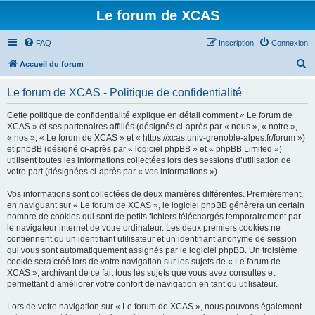
Le forum de XCAS
FAQ
Inscription
Connexion
R
Accueil du forum
e
Le forum de XCAS - Politique de confidentialité
c
h
Cette politique de confidentialité explique en détail comment « Le forum de
XCAS » et ses partenaires affiliés (désignés ci-après par « nous », « notre »,
e
« nos », « Le forum de XCAS » et « https://xcas.univ-grenoble-alpes.fr/forum »)
r
et phpBB (désigné ci-après par « logiciel phpBB » et « phpBB Limited »)
utilisent toutes les informations collectées lors des sessions d’utilisation de
c
votre part (désignées ci-après par « vos informations »).
h
Vos informations sont collectées de deux manières différentes. Premièrement,
e
en naviguant sur « Le forum de XCAS », le logiciel phpBB génèrera un certain
r
nombre de cookies qui sont de petits fichiers téléchargés temporairement par
le navigateur internet de votre ordinateur. Les deux premiers cookies ne
contiennent qu’un identifiant utilisateur et un identifiant anonyme de session
qui vous sont automatiquement assignés par le logiciel phpBB. Un troisième
cookie sera créé lors de votre navigation sur les sujets de « Le forum de
XCAS », archivant de ce fait tous les sujets que vous avez consultés et
permettant d’améliorer votre confort de navigation en tant qu’utilisateur.
Lors de votre navigation sur « Le forum de XCAS », nous pouvons également