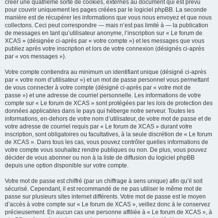
créer une quatrième sorte de cookies, externes au document qui est prévu
pour couvrir uniquement les pages créées par le logiciel phpBB. La seconde
manière est de récupérer les informations que vous nous envoyez et que nous
collectons. Ceci peut correspondre — mais n’est pas limité à — la publication
de messages en tant qu’utilisateur anonyme, l’inscription sur « Le forum de
XCAS » (désignée ci-après par « votre compte ») et les messages que vous
publiez après votre inscription et lors de votre connexion (désignés ci-après
par « vos messages »).
Votre compte contiendra au minimum un identifiant unique (désigné ci-après
par « votre nom d’utilisateur ») et un mot de passe personnel vous permettant
de vous connecter à votre compte (désigné ci-après par « votre mot de
passe ») et une adresse de courriel personnelle. Les informations de votre
compte sur « Le forum de XCAS » sont protégées par les lois de protection des
données applicables dans le pays qui héberge notre serveur. Toutes les
informations, en-dehors de votre nom d’utilisateur, de votre mot de passe et de
votre adresse de courriel requis par « Le forum de XCAS » durant votre
inscription, sont obligatoires ou facultatives, à la seule discrétion de « Le forum
de XCAS ». Dans tous les cas, vous pouvez contrôler quelles informations de
votre compte vous souhaitez rendre publiques ou non. De plus, vous pouvez
décider de vous abonner ou non à la liste de diffusion du logiciel phpBB
depuis une option disponible sur votre compte.
Votre mot de passe est chiffré (par un chiffrage à sens unique) afin qu’il soit
sécurisé. Cependant, il est recommandé de ne pas utiliser le même mot de
passe sur plusieurs sites internet différents. Votre mot de passe est le moyen
d’accès à votre compte sur « Le forum de XCAS », veillez donc à le conservez
précieusement. En aucun cas une personne affiliée à « Le forum de XCAS », à