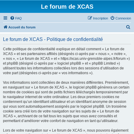
Le forum de XCAS
FAQ
Inscription
Connexion
R
Accueil du forum
e
Le forum de XCAS - Politique de confidentialité
c
h
Cette politique de confidentialité explique en détail comment « Le forum de
XCAS » et ses partenaires affiliés (désignés ci-après par « nous », « notre »,
e
« nos », « Le forum de XCAS » et « https://xcas.univ-grenoble-alpes.fr/forum »)
r
et phpBB (désigné ci-après par « logiciel phpBB » et « phpBB Limited »)
utilisent toutes les informations collectées lors des sessions d’utilisation de
c
votre part (désignées ci-après par « vos informations »).
h
Vos informations sont collectées de deux manières différentes. Premièrement,
e
en naviguant sur « Le forum de XCAS », le logiciel phpBB génèrera un certain
r
nombre de cookies qui sont de petits fichiers téléchargés temporairement par
le navigateur internet de votre ordinateur. Les deux premiers cookies ne
contiennent qu’un identifiant utilisateur et un identifiant anonyme de session
qui vous sont automatiquement assignés par le logiciel phpBB. Un troisième
cookie sera créé lors de votre navigation sur les sujets de « Le forum de
XCAS », archivant de ce fait tous les sujets que vous avez consultés et
permettant d’améliorer votre confort de navigation en tant qu’utilisateur.
Lors de votre navigation sur « Le forum de XCAS », nous pouvons également