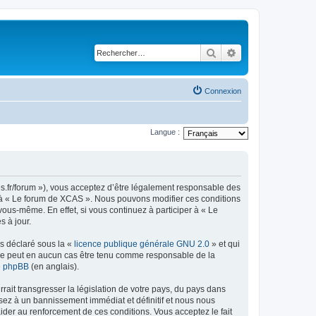
Rechercher
Recherche avancé
Connexion
Langue :
es.fr/forum »), vous acceptez d’être légalement responsable des
er à « Le forum de XCAS ». Nous pouvons modifier ces conditions
ous-même. En effet, si vous continuez à participer à « Le
 à jour.
ns déclaré sous la «
licence publique générale GNU 2.0
» et qui
ed ne peut en aucun cas être tenu comme responsable de la
de phpBB
(en anglais).
ait transgresser la législation de votre pays, du pays dans
sez à un bannissement immédiat et définitif et nous nous
d’aider au renforcement de ces conditions. Vous acceptez le fait