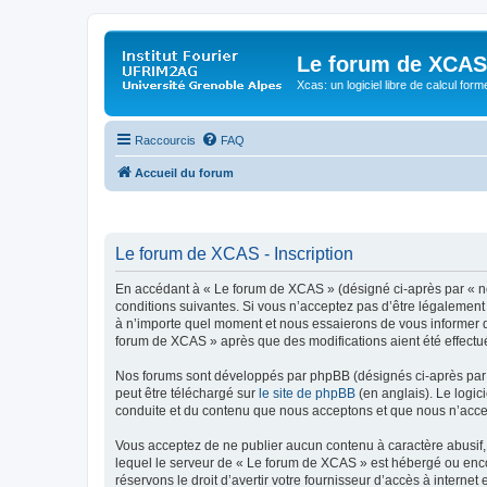
Le forum de XCAS
Xcas: un logiciel libre de calcul form
Raccourcis
FAQ
Accueil du forum
Le forum de XCAS - Inscription
En accédant à « Le forum de XCAS » (désigné ci-après par « nou
conditions suivantes. Si vous n’acceptez pas d’être légalement
à n’importe quel moment et nous essaierons de vous informer de
forum de XCAS » après que des modifications aient été effectu
Nos forums sont développés par phpBB (désignés ci-après par «
peut être téléchargé sur
le site de phpBB
(en anglais). Le logic
conduite et du contenu que nous acceptons et que nous n’acce
Vous acceptez de ne publier aucun contenu à caractère abusif, 
lequel le serveur de « Le forum de XCAS » est hébergé ou encor
réservons le droit d’avertir votre fournisseur d’accès à internet