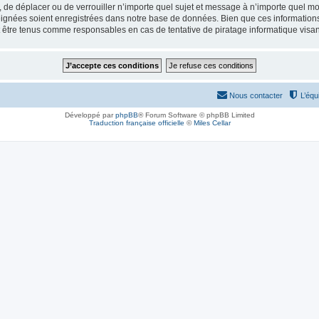
, de déplacer ou de verrouiller n’importe quel sujet et message à n’importe quel mo
ignées soient enregistrées dans notre base de données. Bien que ces informations n
 être tenus comme responsables en cas de tentative de piratage informatique visa
Nous contacter
L’équ
Développé par
phpBB
® Forum Software © phpBB Limited
Traduction française officielle
©
Miles Cellar