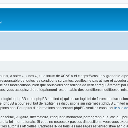
el
s », « notre », « nos », « Le forum de XCAS » et « https://xcas.univ-grenoble-alp
 responsable de toutes les conditions suivantes, veuillez ne pas utiliser et accéd
 ces modifications, bien que nous vous conseillons de vérifier régulièrement par v
ées, vous acceptez d’être légalement responsable des conditions modifiées et mises
 logiciel phpBB » et « phpBB Limited ») qui est un logiciel de forum de discussio
iel phpBB a pour seul but de faciliter les discussions sur internet et phpBB Limit
ptons pas. Pour plus d’informations concernant phpBB, veuillez consulter
le site 
obscène, vulgaire, diffamatoire, choquant, menaçant, pornographique, etc. qui pourr
e la loi internationale. Si vous ne respectez pas ces dispositions, vous vous expo
 et les autorités officielles. L’adresse IP de tous les messages est enregistrée afin 