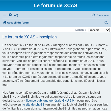
Le forum de XCAS
FAQ
Connexion
R
Accueil du forum
e
Langue :
c
Le forum de XCAS - Inscription
h
En accédant à « Le forum de XCAS » (désigné ci-après par « nous », « notre »,
e
« nos », « Le forum de XCAS » et « https://xcas.univ-grenoble-alpes.fr/forum »),
r
vous acceptez d’être légalement responsable des conditions suivantes. Si
vous n’acceptez pas d’être légalement responsable de toutes les conditions
c
suivantes, veuillez ne pas utiliser et accéder à « Le forum de XCAS ». Nous
h
pouvons modifier ces conditions à n’importe quel moment et nous essaierons
de vous informer de ces modifications, bien que nous vous conseillons de
e
vérifier régulièrement par vous-même. En effet, si vous continuez à participer à
r
« Le forum de XCAS » après que des modifications aient été effectuées, vous
acceptez d’être légalement responsable des conditions modifiées et mises à
jour.
Nos forums sont développés par phpBB (désignés ci-après par « logiciel
phpBB » et « phpBB Limited ») qui est un logiciel de forum de discussions
déclaré sous la «
licence publique générale GNU 2.0
» et qui peut être
téléchargé sur
le site de phpBB
(en anglais). Le logiciel phpBB a pour seul but
de faciliter les discussions sur internet et phpBB Limited ne peut en aucun cas