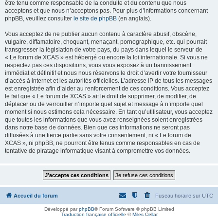
être tenu comme responsable de la conduite et du contenu que nous
acceptons et que nous n’acceptons pas. Pour plus d’informations concernant
phpBB, veuillez consulter
le site de phpBB
(en anglais).
Vous acceptez de ne publier aucun contenu à caractère abusif, obscène,
vulgaire, diffamatoire, choquant, menaçant, pornographique, etc. qui pourrait
transgresser la législation de votre pays, du pays dans lequel le serveur de
« Le forum de XCAS » est hébergé ou encore la loi internationale. Si vous ne
respectez pas ces dispositions, vous vous exposez à un bannissement
immédiat et définitif et nous nous réservons le droit d’avertir votre fournisseur
d’accès à internet et les autorités officielles. L’adresse IP de tous les messages
est enregistrée afin d’aider au renforcement de ces conditions. Vous acceptez
le fait que « Le forum de XCAS » ait le droit de supprimer, de modifier, de
déplacer ou de verrouiller n’importe quel sujet et message à n’importe quel
moment si nous estimons cela nécessaire. En tant qu’utilisateur, vous acceptez
que toutes les informations que vous avez renseignées soient enregistrées
dans notre base de données. Bien que ces informations ne seront pas
diffusées à une tierce partie sans votre consentement, ni « Le forum de
XCAS », ni phpBB, ne pourront être tenus comme responsables en cas de
tentative de piratage informatique visant à compromettre vos données.
Accueil du forum
Fuseau horaire sur
UTC
Développé par
phpBB
® Forum Software © phpBB Limited
Traduction française officielle
©
Miles Cellar