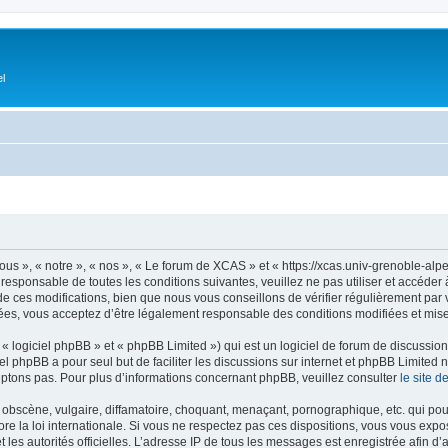
el
s », « notre », « nos », « Le forum de XCAS » et « https://xcas.univ-grenoble-alp
 responsable de toutes les conditions suivantes, veuillez ne pas utiliser et accéd
 ces modifications, bien que nous vous conseillons de vérifier régulièrement par v
ées, vous acceptez d’être légalement responsable des conditions modifiées et mises
 logiciel phpBB » et « phpBB Limited ») qui est un logiciel de forum de discussio
iel phpBB a pour seul but de faciliter les discussions sur internet et phpBB Limit
ptons pas. Pour plus d’informations concernant phpBB, veuillez consulter
le site 
obscène, vulgaire, diffamatoire, choquant, menaçant, pornographique, etc. qui pourr
e la loi internationale. Si vous ne respectez pas ces dispositions, vous vous expo
 et les autorités officielles. L’adresse IP de tous les messages est enregistrée afin 