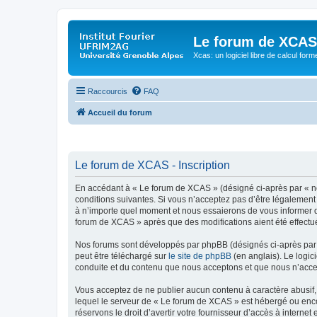
Le forum de XCAS
Xcas: un logiciel libre de calcul form
Raccourcis
FAQ
Accueil du forum
Le forum de XCAS - Inscription
En accédant à « Le forum de XCAS » (désigné ci-après par « nou
conditions suivantes. Si vous n’acceptez pas d’être légalement
à n’importe quel moment et nous essaierons de vous informer de
forum de XCAS » après que des modifications aient été effectu
Nos forums sont développés par phpBB (désignés ci-après par «
peut être téléchargé sur
le site de phpBB
(en anglais). Le logic
conduite et du contenu que nous acceptons et que nous n’acce
Vous acceptez de ne publier aucun contenu à caractère abusif, 
lequel le serveur de « Le forum de XCAS » est hébergé ou encor
réservons le droit d’avertir votre fournisseur d’accès à internet