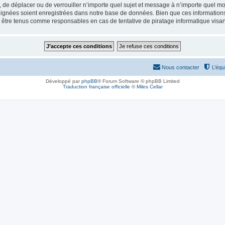
, de déplacer ou de verrouiller n’importe quel sujet et message à n’importe quel mo
ignées soient enregistrées dans notre base de données. Bien que ces informations n
 être tenus comme responsables en cas de tentative de piratage informatique visa
Nous contacter
L’équ
Développé par
phpBB
® Forum Software © phpBB Limited
Traduction française officielle
©
Miles Cellar