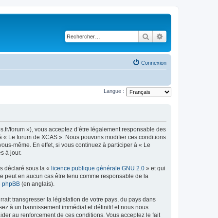
Rechercher
Recherche avancé
Connexion
Langue :
es.fr/forum »), vous acceptez d’être légalement responsable des
er à « Le forum de XCAS ». Nous pouvons modifier ces conditions
ous-même. En effet, si vous continuez à participer à « Le
 à jour.
ns déclaré sous la «
licence publique générale GNU 2.0
» et qui
ed ne peut en aucun cas être tenu comme responsable de la
de phpBB
(en anglais).
ait transgresser la législation de votre pays, du pays dans
sez à un bannissement immédiat et définitif et nous nous
d’aider au renforcement de ces conditions. Vous acceptez le fait