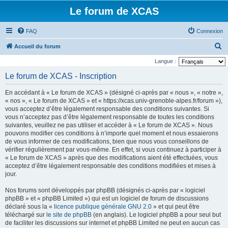
Le forum de XCAS
FAQ
Connexion
R
Accueil du forum
e
Langue :
c
Le forum de XCAS - Inscription
h
En accédant à « Le forum de XCAS » (désigné ci-après par « nous », « notre »,
e
« nos », « Le forum de XCAS » et « https://xcas.univ-grenoble-alpes.fr/forum »),
r
vous acceptez d’être légalement responsable des conditions suivantes. Si
vous n’acceptez pas d’être légalement responsable de toutes les conditions
c
suivantes, veuillez ne pas utiliser et accéder à « Le forum de XCAS ». Nous
h
pouvons modifier ces conditions à n’importe quel moment et nous essaierons
de vous informer de ces modifications, bien que nous vous conseillons de
e
vérifier régulièrement par vous-même. En effet, si vous continuez à participer à
r
« Le forum de XCAS » après que des modifications aient été effectuées, vous
acceptez d’être légalement responsable des conditions modifiées et mises à
jour.
Nos forums sont développés par phpBB (désignés ci-après par « logiciel
phpBB » et « phpBB Limited ») qui est un logiciel de forum de discussions
déclaré sous la «
licence publique générale GNU 2.0
» et qui peut être
téléchargé sur
le site de phpBB
(en anglais). Le logiciel phpBB a pour seul but
de faciliter les discussions sur internet et phpBB Limited ne peut en aucun cas