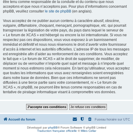
être tenu comme responsable de la conduite et du contenu que nous
acceptons et que nous n’acceptons pas. Pour plus d’informations concernant
phpBB, veuillez consulter
le site de phpBB
(en anglais).
Vous acceptez de ne publier aucun contenu à caractère abusif, obscène,
vulgaire, diffamatoire, choquant, menaçant, pornographique, etc. qui pourrait
transgresser la législation de votre pays, du pays dans lequel le serveur de
« Le forum de XCAS » est hébergé ou encore la loi internationale. Si vous ne
respectez pas ces dispositions, vous vous exposez à un bannissement
immédiat et définitif et nous nous réservons le droit d’avertir votre fournisseur
d’accès à internet et les autorités officielles. L’adresse IP de tous les messages
est enregistrée afin d’aider au renforcement de ces conditions. Vous acceptez
le fait que « Le forum de XCAS » ait le droit de supprimer, de modifier, de
déplacer ou de verrouiller n’importe quel sujet et message à n’importe quel
moment si nous estimons cela nécessaire. En tant qu’utilisateur, vous acceptez
que toutes les informations que vous avez renseignées soient enregistrées
dans notre base de données. Bien que ces informations ne seront pas
diffusées à une tierce partie sans votre consentement, ni « Le forum de
XCAS », ni phpBB, ne pourront être tenus comme responsables en cas de
tentative de piratage informatique visant à compromettre vos données.
Accueil du forum
Fuseau horaire sur
UTC
Développé par
phpBB
® Forum Software © phpBB Limited
Traduction française officielle
©
Miles Cellar