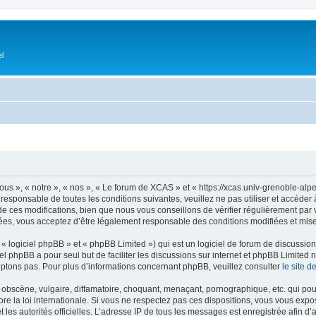
el
s », « notre », « nos », « Le forum de XCAS » et « https://xcas.univ-grenoble-alp
 responsable de toutes les conditions suivantes, veuillez ne pas utiliser et accéd
 ces modifications, bien que nous vous conseillons de vérifier régulièrement par v
ées, vous acceptez d’être légalement responsable des conditions modifiées et mises
 logiciel phpBB » et « phpBB Limited ») qui est un logiciel de forum de discussio
iel phpBB a pour seul but de faciliter les discussions sur internet et phpBB Limit
ptons pas. Pour plus d’informations concernant phpBB, veuillez consulter
le site 
obscène, vulgaire, diffamatoire, choquant, menaçant, pornographique, etc. qui pourr
e la loi internationale. Si vous ne respectez pas ces dispositions, vous vous expo
 et les autorités officielles. L’adresse IP de tous les messages est enregistrée afin 