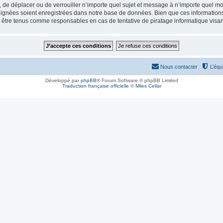
, de déplacer ou de verrouiller n’importe quel sujet et message à n’importe quel mo
ignées soient enregistrées dans notre base de données. Bien que ces informations n
 être tenus comme responsables en cas de tentative de piratage informatique visa
Nous contacter
L’équ
Développé par
phpBB
® Forum Software © phpBB Limited
Traduction française officielle
©
Miles Cellar