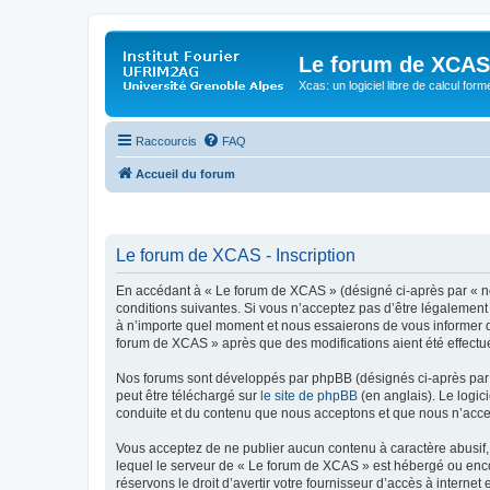
Le forum de XCAS
Xcas: un logiciel libre de calcul form
Raccourcis
FAQ
Accueil du forum
Le forum de XCAS - Inscription
En accédant à « Le forum de XCAS » (désigné ci-après par « nou
conditions suivantes. Si vous n’acceptez pas d’être légalement
à n’importe quel moment et nous essaierons de vous informer de
forum de XCAS » après que des modifications aient été effectu
Nos forums sont développés par phpBB (désignés ci-après par «
peut être téléchargé sur
le site de phpBB
(en anglais). Le logic
conduite et du contenu que nous acceptons et que nous n’acce
Vous acceptez de ne publier aucun contenu à caractère abusif, 
lequel le serveur de « Le forum de XCAS » est hébergé ou encor
réservons le droit d’avertir votre fournisseur d’accès à internet