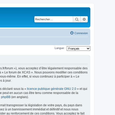
Rechercher
Recherche avancé
Connexion
Langue :
es.fr/forum »), vous acceptez d’être légalement responsable des
er à « Le forum de XCAS ». Nous pouvons modifier ces conditions
ous-même. En effet, si vous continuez à participer à « Le
 à jour.
ns déclaré sous la «
licence publique générale GNU 2.0
» et qui
ed ne peut en aucun cas être tenu comme responsable de la
de phpBB
(en anglais).
ait transgresser la législation de votre pays, du pays dans
sez à un bannissement immédiat et définitif et nous nous
d’aider au renforcement de ces conditions. Vous acceptez le fait