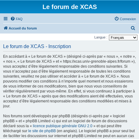
Le forum de XCAS
FAQ
Connexion
R
Accueil du forum
e
Langue :
c
Le forum de XCAS - Inscription
h
En accédant à « Le forum de XCAS » (désigné ci-après par « nous », « notre »,
e
« nos », « Le forum de XCAS » et « https://xcas.univ-grenoble-alpes.fr/forum »),
r
vous acceptez d’être légalement responsable des conditions suivantes. Si
vous n’acceptez pas d’être légalement responsable de toutes les conditions
c
suivantes, veuillez ne pas utiliser et accéder à « Le forum de XCAS ». Nous
h
pouvons modifier ces conditions à n’importe quel moment et nous essaierons
de vous informer de ces modifications, bien que nous vous conseillons de
e
vérifier régulièrement par vous-même. En effet, si vous continuez à participer à
r
« Le forum de XCAS » après que des modifications aient été effectuées, vous
acceptez d’être légalement responsable des conditions modifiées et mises à
jour.
Nos forums sont développés par phpBB (désignés ci-après par « logiciel
phpBB » et « phpBB Limited ») qui est un logiciel de forum de discussions
déclaré sous la «
licence publique générale GNU 2.0
» et qui peut être
téléchargé sur
le site de phpBB
(en anglais). Le logiciel phpBB a pour seul but
de faciliter les discussions sur internet et phpBB Limited ne peut en aucun cas