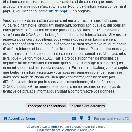
être tenu comme responsable de la conduite et du contenu que nous
acceptons et que nous n’acceptons pas. Pour plus d’informations concernant
phpBB, veuillez consulter
le site de phpBB
(en anglais).
Vous acceptez de ne publier aucun contenu à caractère abusif, obscène,
vulgaire, diffamatoire, choquant, menaçant, pornographique, etc. qui pourrait
transgresser la législation de votre pays, du pays dans lequel le serveur de
« Le forum de XCAS » est hébergé ou encore la loi internationale. Si vous ne
respectez pas ces dispositions, vous vous exposez à un bannissement
immédiat et définitif et nous nous réservons le droit d’avertir votre fournisseur
d’accès à internet et les autorités officielles. L’adresse IP de tous les messages
est enregistrée afin d’aider au renforcement de ces conditions. Vous acceptez
le fait que « Le forum de XCAS » ait le droit de supprimer, de modifier, de
déplacer ou de verrouiller n’importe quel sujet et message à n’importe quel
moment si nous estimons cela nécessaire. En tant qu’utilisateur, vous acceptez
que toutes les informations que vous avez renseignées soient enregistrées
dans notre base de données. Bien que ces informations ne seront pas
diffusées à une tierce partie sans votre consentement, ni « Le forum de
XCAS », ni phpBB, ne pourront être tenus comme responsables en cas de
tentative de piratage informatique visant à compromettre vos données.
Accueil du forum
Fuseau horaire sur
UTC
Développé par
phpBB
® Forum Software © phpBB Limited
Traduction française officielle
©
Miles Cellar