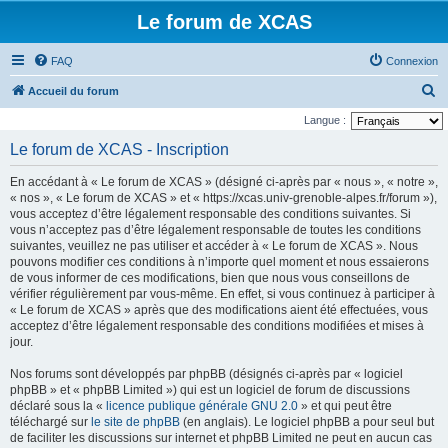
Le forum de XCAS
FAQ
Connexion
R
Accueil du forum
e
Langue :
c
Le forum de XCAS - Inscription
h
En accédant à « Le forum de XCAS » (désigné ci-après par « nous », « notre »,
e
« nos », « Le forum de XCAS » et « https://xcas.univ-grenoble-alpes.fr/forum »),
r
vous acceptez d’être légalement responsable des conditions suivantes. Si
vous n’acceptez pas d’être légalement responsable de toutes les conditions
c
suivantes, veuillez ne pas utiliser et accéder à « Le forum de XCAS ». Nous
h
pouvons modifier ces conditions à n’importe quel moment et nous essaierons
de vous informer de ces modifications, bien que nous vous conseillons de
e
vérifier régulièrement par vous-même. En effet, si vous continuez à participer à
r
« Le forum de XCAS » après que des modifications aient été effectuées, vous
acceptez d’être légalement responsable des conditions modifiées et mises à
jour.
Nos forums sont développés par phpBB (désignés ci-après par « logiciel
phpBB » et « phpBB Limited ») qui est un logiciel de forum de discussions
déclaré sous la «
licence publique générale GNU 2.0
» et qui peut être
téléchargé sur
le site de phpBB
(en anglais). Le logiciel phpBB a pour seul but
de faciliter les discussions sur internet et phpBB Limited ne peut en aucun cas