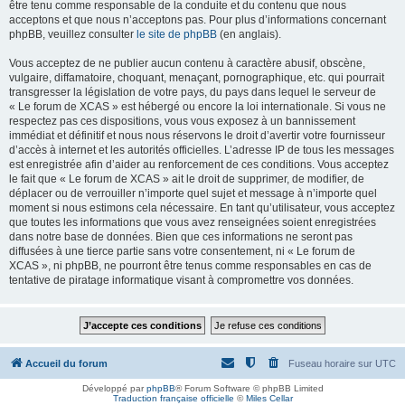
être tenu comme responsable de la conduite et du contenu que nous
acceptons et que nous n’acceptons pas. Pour plus d’informations concernant
phpBB, veuillez consulter
le site de phpBB
(en anglais).
Vous acceptez de ne publier aucun contenu à caractère abusif, obscène,
vulgaire, diffamatoire, choquant, menaçant, pornographique, etc. qui pourrait
transgresser la législation de votre pays, du pays dans lequel le serveur de
« Le forum de XCAS » est hébergé ou encore la loi internationale. Si vous ne
respectez pas ces dispositions, vous vous exposez à un bannissement
immédiat et définitif et nous nous réservons le droit d’avertir votre fournisseur
d’accès à internet et les autorités officielles. L’adresse IP de tous les messages
est enregistrée afin d’aider au renforcement de ces conditions. Vous acceptez
le fait que « Le forum de XCAS » ait le droit de supprimer, de modifier, de
déplacer ou de verrouiller n’importe quel sujet et message à n’importe quel
moment si nous estimons cela nécessaire. En tant qu’utilisateur, vous acceptez
que toutes les informations que vous avez renseignées soient enregistrées
dans notre base de données. Bien que ces informations ne seront pas
diffusées à une tierce partie sans votre consentement, ni « Le forum de
XCAS », ni phpBB, ne pourront être tenus comme responsables en cas de
tentative de piratage informatique visant à compromettre vos données.
Accueil du forum
Fuseau horaire sur
UTC
Développé par
phpBB
® Forum Software © phpBB Limited
Traduction française officielle
©
Miles Cellar