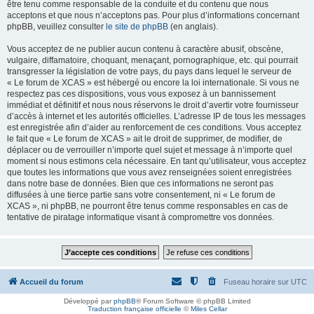
être tenu comme responsable de la conduite et du contenu que nous
acceptons et que nous n’acceptons pas. Pour plus d’informations concernant
phpBB, veuillez consulter
le site de phpBB
(en anglais).
Vous acceptez de ne publier aucun contenu à caractère abusif, obscène,
vulgaire, diffamatoire, choquant, menaçant, pornographique, etc. qui pourrait
transgresser la législation de votre pays, du pays dans lequel le serveur de
« Le forum de XCAS » est hébergé ou encore la loi internationale. Si vous ne
respectez pas ces dispositions, vous vous exposez à un bannissement
immédiat et définitif et nous nous réservons le droit d’avertir votre fournisseur
d’accès à internet et les autorités officielles. L’adresse IP de tous les messages
est enregistrée afin d’aider au renforcement de ces conditions. Vous acceptez
le fait que « Le forum de XCAS » ait le droit de supprimer, de modifier, de
déplacer ou de verrouiller n’importe quel sujet et message à n’importe quel
moment si nous estimons cela nécessaire. En tant qu’utilisateur, vous acceptez
que toutes les informations que vous avez renseignées soient enregistrées
dans notre base de données. Bien que ces informations ne seront pas
diffusées à une tierce partie sans votre consentement, ni « Le forum de
XCAS », ni phpBB, ne pourront être tenus comme responsables en cas de
tentative de piratage informatique visant à compromettre vos données.
Accueil du forum
Fuseau horaire sur
UTC
Développé par
phpBB
® Forum Software © phpBB Limited
Traduction française officielle
©
Miles Cellar