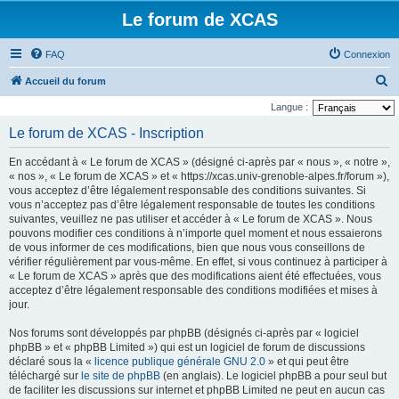
Le forum de XCAS
FAQ
Connexion
R
Accueil du forum
e
Langue :
c
Le forum de XCAS - Inscription
h
En accédant à « Le forum de XCAS » (désigné ci-après par « nous », « notre »,
e
« nos », « Le forum de XCAS » et « https://xcas.univ-grenoble-alpes.fr/forum »),
r
vous acceptez d’être légalement responsable des conditions suivantes. Si
vous n’acceptez pas d’être légalement responsable de toutes les conditions
c
suivantes, veuillez ne pas utiliser et accéder à « Le forum de XCAS ». Nous
h
pouvons modifier ces conditions à n’importe quel moment et nous essaierons
de vous informer de ces modifications, bien que nous vous conseillons de
e
vérifier régulièrement par vous-même. En effet, si vous continuez à participer à
r
« Le forum de XCAS » après que des modifications aient été effectuées, vous
acceptez d’être légalement responsable des conditions modifiées et mises à
jour.
Nos forums sont développés par phpBB (désignés ci-après par « logiciel
phpBB » et « phpBB Limited ») qui est un logiciel de forum de discussions
déclaré sous la «
licence publique générale GNU 2.0
» et qui peut être
téléchargé sur
le site de phpBB
(en anglais). Le logiciel phpBB a pour seul but
de faciliter les discussions sur internet et phpBB Limited ne peut en aucun cas