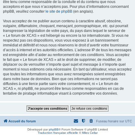
être tenu comme responsable de la conduite et du contenu que nous
acceptons et que nous n’acceptons pas. Pour plus d’informations concernant
phpBB, veuillez consulter
le site de phpBB
(en anglais).
Vous acceptez de ne publier aucun contenu à caractère abusif, obscène,
vulgaire, diffamatoire, choquant, menaçant, pornographique, etc. qui pourrait
transgresser la législation de votre pays, du pays dans lequel le serveur de
« Le forum de XCAS » est hébergé ou encore la loi internationale. Si vous ne
respectez pas ces dispositions, vous vous exposez à un bannissement
immédiat et définitif et nous nous réservons le droit d’avertir votre fournisseur
d’accès à internet et les autorités officielles. L’adresse IP de tous les messages
est enregistrée afin d’aider au renforcement de ces conditions. Vous acceptez
le fait que « Le forum de XCAS » ait le droit de supprimer, de modifier, de
déplacer ou de verrouiller n’importe quel sujet et message à n’importe quel
moment si nous estimons cela nécessaire. En tant qu’utilisateur, vous acceptez
que toutes les informations que vous avez renseignées soient enregistrées
dans notre base de données. Bien que ces informations ne seront pas
diffusées à une tierce partie sans votre consentement, ni « Le forum de
XCAS », ni phpBB, ne pourront être tenus comme responsables en cas de
tentative de piratage informatique visant à compromettre vos données.
Accueil du forum
Fuseau horaire sur
UTC
Développé par
phpBB
® Forum Software © phpBB Limited
Traduction française officielle
©
Miles Cellar