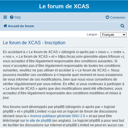
Le forum de XCAS
FAQ
Connexion
R
Accueil du forum
e
Langue :
c
Le forum de XCAS - Inscription
h
En accédant à « Le forum de XCAS » (désigné ci-après par « nous », « notre »,
e
« nos », « Le forum de XCAS » et « https://xcas.univ-grenoble-alpes.fr/forum »),
r
vous acceptez d’être légalement responsable des conditions suivantes. Si
vous n’acceptez pas d’être légalement responsable de toutes les conditions
c
suivantes, veuillez ne pas utiliser et accéder à « Le forum de XCAS ». Nous
h
pouvons modifier ces conditions à n’importe quel moment et nous essaierons
de vous informer de ces modifications, bien que nous vous conseillons de
e
vérifier régulièrement par vous-même. En effet, si vous continuez à participer à
r
« Le forum de XCAS » après que des modifications aient été effectuées, vous
acceptez d’être légalement responsable des conditions modifiées et mises à
jour.
Nos forums sont développés par phpBB (désignés ci-après par « logiciel
phpBB » et « phpBB Limited ») qui est un logiciel de forum de discussions
déclaré sous la «
licence publique générale GNU 2.0
» et qui peut être
téléchargé sur
le site de phpBB
(en anglais). Le logiciel phpBB a pour seul but
de faciliter les discussions sur internet et phpBB Limited ne peut en aucun cas