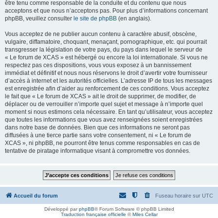
être tenu comme responsable de la conduite et du contenu que nous
acceptons et que nous n’acceptons pas. Pour plus d’informations concernant
phpBB, veuillez consulter
le site de phpBB
(en anglais).
Vous acceptez de ne publier aucun contenu à caractère abusif, obscène,
vulgaire, diffamatoire, choquant, menaçant, pornographique, etc. qui pourrait
transgresser la législation de votre pays, du pays dans lequel le serveur de
« Le forum de XCAS » est hébergé ou encore la loi internationale. Si vous ne
respectez pas ces dispositions, vous vous exposez à un bannissement
immédiat et définitif et nous nous réservons le droit d’avertir votre fournisseur
d’accès à internet et les autorités officielles. L’adresse IP de tous les messages
est enregistrée afin d’aider au renforcement de ces conditions. Vous acceptez
le fait que « Le forum de XCAS » ait le droit de supprimer, de modifier, de
déplacer ou de verrouiller n’importe quel sujet et message à n’importe quel
moment si nous estimons cela nécessaire. En tant qu’utilisateur, vous acceptez
que toutes les informations que vous avez renseignées soient enregistrées
dans notre base de données. Bien que ces informations ne seront pas
diffusées à une tierce partie sans votre consentement, ni « Le forum de
XCAS », ni phpBB, ne pourront être tenus comme responsables en cas de
tentative de piratage informatique visant à compromettre vos données.
Accueil du forum
Fuseau horaire sur
UTC
Développé par
phpBB
® Forum Software © phpBB Limited
Traduction française officielle
©
Miles Cellar