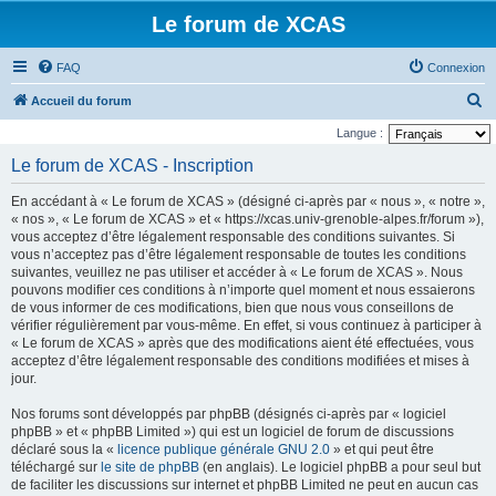
Le forum de XCAS
FAQ
Connexion
R
Accueil du forum
e
Langue :
c
Le forum de XCAS - Inscription
h
En accédant à « Le forum de XCAS » (désigné ci-après par « nous », « notre »,
e
« nos », « Le forum de XCAS » et « https://xcas.univ-grenoble-alpes.fr/forum »),
r
vous acceptez d’être légalement responsable des conditions suivantes. Si
vous n’acceptez pas d’être légalement responsable de toutes les conditions
c
suivantes, veuillez ne pas utiliser et accéder à « Le forum de XCAS ». Nous
h
pouvons modifier ces conditions à n’importe quel moment et nous essaierons
de vous informer de ces modifications, bien que nous vous conseillons de
e
vérifier régulièrement par vous-même. En effet, si vous continuez à participer à
r
« Le forum de XCAS » après que des modifications aient été effectuées, vous
acceptez d’être légalement responsable des conditions modifiées et mises à
jour.
Nos forums sont développés par phpBB (désignés ci-après par « logiciel
phpBB » et « phpBB Limited ») qui est un logiciel de forum de discussions
déclaré sous la «
licence publique générale GNU 2.0
» et qui peut être
téléchargé sur
le site de phpBB
(en anglais). Le logiciel phpBB a pour seul but
de faciliter les discussions sur internet et phpBB Limited ne peut en aucun cas