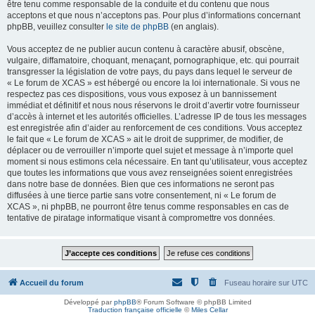
être tenu comme responsable de la conduite et du contenu que nous
acceptons et que nous n’acceptons pas. Pour plus d’informations concernant
phpBB, veuillez consulter
le site de phpBB
(en anglais).
Vous acceptez de ne publier aucun contenu à caractère abusif, obscène,
vulgaire, diffamatoire, choquant, menaçant, pornographique, etc. qui pourrait
transgresser la législation de votre pays, du pays dans lequel le serveur de
« Le forum de XCAS » est hébergé ou encore la loi internationale. Si vous ne
respectez pas ces dispositions, vous vous exposez à un bannissement
immédiat et définitif et nous nous réservons le droit d’avertir votre fournisseur
d’accès à internet et les autorités officielles. L’adresse IP de tous les messages
est enregistrée afin d’aider au renforcement de ces conditions. Vous acceptez
le fait que « Le forum de XCAS » ait le droit de supprimer, de modifier, de
déplacer ou de verrouiller n’importe quel sujet et message à n’importe quel
moment si nous estimons cela nécessaire. En tant qu’utilisateur, vous acceptez
que toutes les informations que vous avez renseignées soient enregistrées
dans notre base de données. Bien que ces informations ne seront pas
diffusées à une tierce partie sans votre consentement, ni « Le forum de
XCAS », ni phpBB, ne pourront être tenus comme responsables en cas de
tentative de piratage informatique visant à compromettre vos données.
Accueil du forum
Fuseau horaire sur
UTC
Développé par
phpBB
® Forum Software © phpBB Limited
Traduction française officielle
©
Miles Cellar