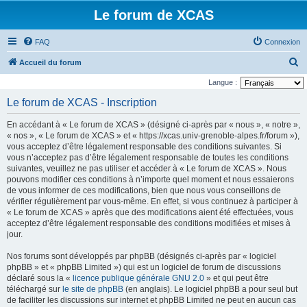
Le forum de XCAS
FAQ
Connexion
R
Accueil du forum
e
Langue :
c
Le forum de XCAS - Inscription
h
En accédant à « Le forum de XCAS » (désigné ci-après par « nous », « notre »,
e
« nos », « Le forum de XCAS » et « https://xcas.univ-grenoble-alpes.fr/forum »),
r
vous acceptez d’être légalement responsable des conditions suivantes. Si
vous n’acceptez pas d’être légalement responsable de toutes les conditions
c
suivantes, veuillez ne pas utiliser et accéder à « Le forum de XCAS ». Nous
h
pouvons modifier ces conditions à n’importe quel moment et nous essaierons
de vous informer de ces modifications, bien que nous vous conseillons de
e
vérifier régulièrement par vous-même. En effet, si vous continuez à participer à
r
« Le forum de XCAS » après que des modifications aient été effectuées, vous
acceptez d’être légalement responsable des conditions modifiées et mises à
jour.
Nos forums sont développés par phpBB (désignés ci-après par « logiciel
phpBB » et « phpBB Limited ») qui est un logiciel de forum de discussions
déclaré sous la «
licence publique générale GNU 2.0
» et qui peut être
téléchargé sur
le site de phpBB
(en anglais). Le logiciel phpBB a pour seul but
de faciliter les discussions sur internet et phpBB Limited ne peut en aucun cas