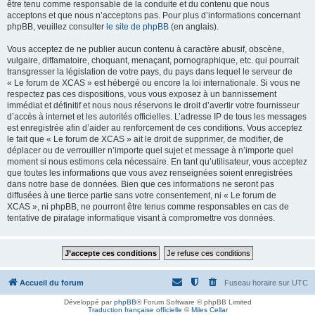
être tenu comme responsable de la conduite et du contenu que nous
acceptons et que nous n’acceptons pas. Pour plus d’informations concernant
phpBB, veuillez consulter
le site de phpBB
(en anglais).
Vous acceptez de ne publier aucun contenu à caractère abusif, obscène,
vulgaire, diffamatoire, choquant, menaçant, pornographique, etc. qui pourrait
transgresser la législation de votre pays, du pays dans lequel le serveur de
« Le forum de XCAS » est hébergé ou encore la loi internationale. Si vous ne
respectez pas ces dispositions, vous vous exposez à un bannissement
immédiat et définitif et nous nous réservons le droit d’avertir votre fournisseur
d’accès à internet et les autorités officielles. L’adresse IP de tous les messages
est enregistrée afin d’aider au renforcement de ces conditions. Vous acceptez
le fait que « Le forum de XCAS » ait le droit de supprimer, de modifier, de
déplacer ou de verrouiller n’importe quel sujet et message à n’importe quel
moment si nous estimons cela nécessaire. En tant qu’utilisateur, vous acceptez
que toutes les informations que vous avez renseignées soient enregistrées
dans notre base de données. Bien que ces informations ne seront pas
diffusées à une tierce partie sans votre consentement, ni « Le forum de
XCAS », ni phpBB, ne pourront être tenus comme responsables en cas de
tentative de piratage informatique visant à compromettre vos données.
Accueil du forum
Fuseau horaire sur
UTC
Développé par
phpBB
® Forum Software © phpBB Limited
Traduction française officielle
©
Miles Cellar